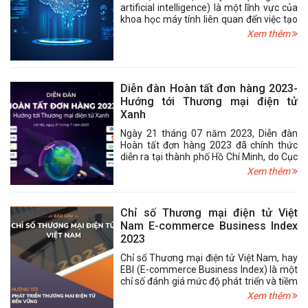
artificial intelligence) là một lĩnh vực của
khoa học máy tính liên quan đến việc tạo
ra các máy móc hoặc máy tính có khả
Xem thêm
năng bắt chước các chức năng nhận
thức của con người, như học tập, suy
luận, giao tiếp và giải quyết vấn đề. AI có
thể được phân thành nhiều loại khác
Diễn đàn Hoàn tất đơn hàng 2023-
nhau, tùy thuộc vào mức độ phức tạp,
Hướng tới Thương mại điện tử
mục tiêu và cách tiếp cận của chúng.
Xanh
Ngày 21 tháng 07 năm 2023, Diễn đàn
Hoàn tất đơn hàng 2023 đã chính thức
diễn ra tại thành phố Hồ Chí Minh, do Cục
Thương mại điện tử và Kinh tế số phối
Xem thêm
hợp cùng Hiệp hội Thương mại điện tử
Việt Nam (VECOM) và sự hỗ trợ của Hiệp
hội phát triển nhân lực logistics Việt Nam
Chỉ số Thương mại điện tử Việt
(VALOMA) tổ chức. Sự kiện đã thu hút
Nam E-commerce Business Index
hơn 300 đại biểu đến từ các cơ quan quản
2023
lý nhà nước, tổ chức trong và ngoài nước,
các trung tâm nghiên cứu và đào tạo,
Chỉ số Thương mại điện tử Việt Nam, hay
cũng như các doanh nghiệp thương mại
EBI (E-commerce Business Index) là một
điện tử, logistics và hoàn tất đơn hàng,
chỉ số đánh giá mức độ phát triển và tiềm
tất cả đồng lòng hướng tới mục tiêu
năng của ngành thương mại điện tử tại
Xem thêm
thương mại điện tử Xanh, góp phần vào
Việt Nam. Chỉ số này thường được cập