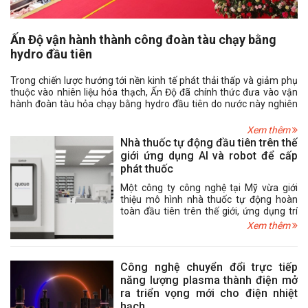
Ấn Độ vận hành thành công đoàn tàu chạy bằng
hydro đầu tiên
Trong chiến lược hướng tới nền kinh tế phát thải thấp và giảm phụ
thuộc vào nhiên liệu hóa thạch, Ấn Độ đã chính thức đưa vào vận
hành đoàn tàu hỏa chạy bằng hydro đầu tiên do nước này nghiên
cứu, thiết kế và chế tạo. Sự kiện đánh dấu một cột mốc quan trọng
của ngành đường sắt Ấn Độ, đồng thời đưa quốc gia Nam Á trở
Xem thêm
thành một trong số ít nước trên thế giới ứng dụng công nghệ hydro
Nhà thuốc tự động đầu tiên trên thế
trong lĩnh vực vận tải đường sắt.
giới ứng dụng AI và robot để cấp
phát thuốc
Một công ty công nghệ tại Mỹ vừa giới
thiệu mô hình nhà thuốc tự động hoàn
toàn đầu tiên trên thế giới, ứng dụng trí
tuệ nhân tạo (AI), robot và công nghệ thị
Xem thêm
giác máy tính nhằm tự động hóa toàn bộ
quy trình cấp phát thuốc theo đơn. Giải
pháp được kỳ vọng sẽ giúp nâng cao độ
Công nghệ chuyển đổi trực tiếp
chính xác, giảm đáng kể chi phí vận hành
năng lượng plasma thành điện mở
và mở rộng khả năng tiếp cận dịch vụ
ra triển vọng mới cho điện nhiệt
dược phẩm cho người dân.
hạch