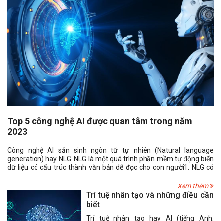
Top 5 công nghệ AI được quan tâm trong năm
2023
Công nghệ AI sản sinh ngôn tữ tự nhiên (Natural language
generation) hay NLG. NLG là một quá trình phần mềm tự động biến
dữ liệu có cấu trúc thành văn bản dễ đọc cho con người1. NLG có
thể giúp doanh nghiệp tạo ra hàng ngàn trang văn bản dựa trên dữ
liệu chỉ trong vài phút. NLG cũng là một công nghệ trí tuệ nhân tạo
Xem thêm
(AI) có khả năng chuyển đổi dữ liệu thành từ, câu, bài viết và thậm
Trí tuệ nhân tạo và những điều cần
chí cả kịch bản phim.
biết
Trí tuệ nhân tạo hay AI (tiếng Anh: