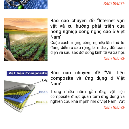
kích thước bằng hoặc nhỏ hơn 100 nm ở
Xem thêm
một chiều sẽ có dạng tấm, ví dụ tấm
graphene từ graphite carbon; ở hai chiều
sẽ có cấu trúc sợi hoặc hình ống như các
Báo cáo chuyên đề “Internet vạn
ống nano carbon; ở ba chiều sẽ có cấu
vật và xu hướng phát triển của
trúc hình cầu như các hạt nano kim loại,…
nông nghiệp công nghệ cao ở Việt
Nam”
Cuộc cách mạng công nghiệp lần thứ tư
đang diễn ra sâu rộng, làm thay đổi toàn
diện và sâu sắc đời sống kinh tế và xã hội,
trong đó có nông nghiệp. Sự phát triển
Xem thêm
nhanh chóng của khoa học và công nghệ
làm cho nền nông nghiệp đang dần thay
đổi, áp dụng các thành tựu công nghệ và
Báo cáo chuyên đề “Vật liệu
sản xuất nhằm nâng cao năng suất, chất
composite và ứng dụng ở Việt
lượng sản phẩm và phát triển một cách
Nam”
bền vững.
Trong nhiều năm gần đây, vật liệu
composite được quan tâm ứng dụng và
nghiên cứu khá mạnh mẽ ở Việt Nam. Vật
liệu composite có tiềm năng và ứng dụng
Xem thêm
vô cùng to lớn, nó là vật liệu của hiện tại
và tương lai.Tuy nhiên, vật liệu nào cũng
có những điểm mạnh và điểm yếu, quan
trọng là phải nắm rõ và lựa chọn ứng