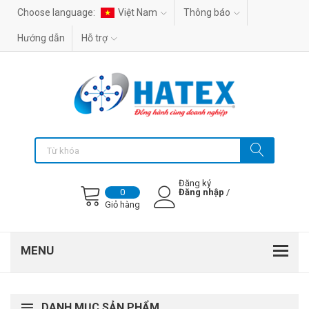
Choose language:
Việt Nam
Thông báo
Hướng dẫn
Hỗ trợ
Đăng ký
Đăng nhập
/
0
Giỏ hàng
DANH MỤC SẢN PHẨM