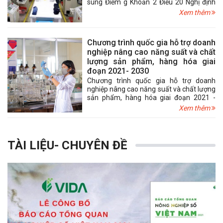
sung Điểm g Khoản 2 Điều 20 Nghị định
số 218/2013/NĐ-CP (đã được sửa đổi, bổ
Xem thêm
sung tại Nghị định số 12/2015/NĐ-CP) về
ưu đãi thuế thu nhập doanh nghiệp
(TNDN) đối với dự án sản xuất sản phẩm
Chương trình quốc gia hỗ trợ doanh
công nghiệp hỗ trợ.
nghiệp nâng cao năng suất và chất
lượng sản phẩm, hàng hóa giai
đoạn 2021- 2030
Chương trình quốc gia hỗ trợ doanh
nghiệp nâng cao năng suất và chất lượng
sản phẩm, hàng hóa giai đoạn 2021 -
2030 nhằm hỗ trợ doanh nghiệp nâng
Xem thêm
cao năng suất và chất lượng sản phẩm,
hàng hóa trên cơ sở áp dụng các giải
pháp về tiêu chuẩn, quy chuẩn kỹ thuật,
hệ thống quản lý, công cụ cải tiến năng
TÀI LIỆU- CHUYÊN ĐỀ
suất chất lượng, góp phần nâng tỷ trọng
đóng góp của năng suất các nhân tố
tổng hợp (TFP) vào tăng trưởng kinh tế,
nâng cao năng suất, chất lượng, hiệu quả
và sức cạnh tranh của nền kinh tế.