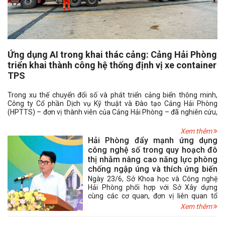
Ứng dụng AI trong khai thác cảng: Cảng Hải Phòng
triển khai thành công hệ thống định vị xe container
TPS
Trong xu thế chuyển đổi số và phát triển cảng biển thông minh,
Công ty Cổ phần Dịch vụ Kỹ thuật và Đào tạo Cảng Hải Phòng
(HPTTS) – đơn vị thành viên của Cảng Hải Phòng – đã nghiên cứu,
phát triển và thử nghiệm thành công Truck Positioning System
(TPS) hệ thống định vị xe container ứng dụng trí tuệ nhân tạo (AI)
Xem thêm
và công nghệ xử lý hình ảnh thời gian thực.
Hải Phòng đẩy mạnh ứng dụng
công nghệ số trong quy hoạch đô
thị nhằm nâng cao năng lực phòng
chống ngập úng và thích ứng biến
đổi khí hậu
Ngày 23/6, Sở Khoa học và Công nghệ
Hải Phòng phối hợp với Sở Xây dựng
cùng các cơ quan, đơn vị liên quan tổ
chức Hội thảo “Ứng dụng công nghệ quy
Xem thêm
hoạch đô thị nhằm phòng chống ngập
nước và thích ứng với biến đổi khí hậu tại