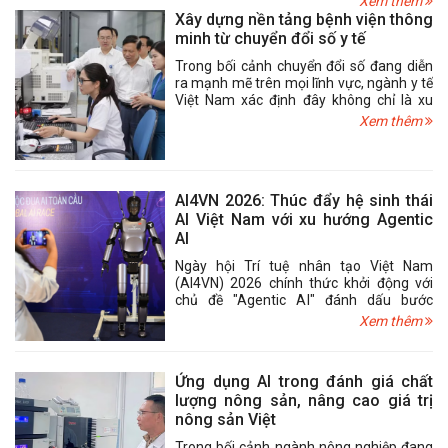
Xem thêm
vụ nhiều lĩnh vực công nghệ cao.
Xây dựng nền tảng bệnh viện thông
minh từ chuyển đổi số y tế
Trong bối cảnh chuyển đổi số đang diễn
ra mạnh mẽ trên mọi lĩnh vực, ngành y tế
Việt Nam xác định đây không chỉ là xu
hướng tất yếu mà còn là nền tảng quan
Xem thêm
trọng để nâng cao chất lượng khám,
chữa bệnh, đổi mới mô hình quản trị và
xây dựng hệ thống bệnh viện thông minh.
Việc đẩy mạnh số hóa dữ liệu, triển khai
AI4VN 2026: Thúc đẩy hệ sinh thái
bệnh án điện tử, liên thông dữ liệu và ứng
AI Việt Nam với xu hướng Agentic
dụng các công nghệ số đang từng bước
tạo dựng hạ tầng y tế hiện đại, lấy người
AI
bệnh làm trung tâm và hướng tới hệ
Ngày hội Trí tuệ nhân tạo Việt Nam
thống chăm sóc sức khỏe thông minh,
(AI4VN) 2026 chính thức khởi động với
hiệu quả.
chủ đề "Agentic AI" đánh dấu bước
chuyển quan trọng của trí tuệ nhân tạo từ
Xem thêm
các mô hình hỗ trợ xử lý tác vụ đơn lẻ
sang thế hệ AI có khả năng tự lập kế
hoạch, phối hợp nhiều công cụ và chủ
Ứng dụng AI trong đánh giá chất
động thực hiện các nhiệm vụ phức tạp.
lượng nông sản, nâng cao giá trị
Sự kiện tiếp tục khẳng định vai trò là diễn
nông sản Việt
đàn uy tín kết nối cơ quan quản lý, doanh
nghiệp, viện nghiên cứu, trường đại học
Trong bối cảnh ngành nông nghiệp đang