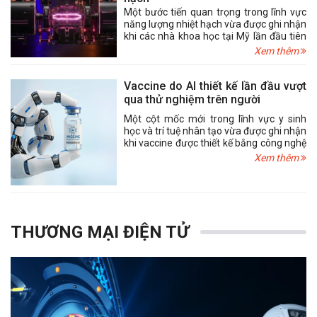
Một bước tiến quan trọng trong lĩnh vực
năng lượng nhiệt hạch vừa được ghi nhận
khi các nhà khoa học tại Mỹ lần đầu tiên
chuyển đổi trực tiếp năng lượng của
Xem thêm
plasma thành dòng điện có thể sử dụng.
Thành tựu này được kỳ vọng sẽ giúp
nâng cao hiệu suất của các nhà máy điện
Vaccine do AI thiết kế lần đầu vượt
nhiệt hạch trong tương lai, đồng thời
qua thử nghiệm trên người
giảm đáng kể chi phí sản xuất điện sạch.
Một cột mốc mới trong lĩnh vực y sinh
học và trí tuệ nhân tạo vừa được ghi nhận
khi vaccine được thiết kế bằng công nghệ
AI đã hoàn thành thành công thử nghiệm
Xem thêm
lâm sàng giai đoạn I trên người. Thành
tựu này được đánh giá là bước tiến quan
trọng trong hành trình phát triển các loại
vaccine thế hệ mới có khả năng ứng phó
với nhiều mối đe dọa dịch bệnh trong
tương lai.
THƯƠNG MẠI ĐIỆN TỬ