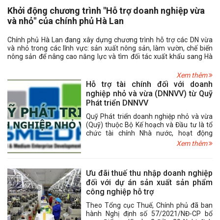
Khởi động chương trình "Hỗ trợ doanh nghiệp vừa
và nhỏ" của chính phủ Hà Lan
Chính phủ Hà Lan đang xây dựng chương trình hỗ trợ các DN vừa
và nhỏ trong các lĩnh vực: sản xuất nông sản, làm vườn, chế biến
nông sản để nâng cao năng lực và tìm đối tác xuất khẩu sang Hà
Lan. Với sứ mệnh khai phá sức bật tiềm ẩn cho những chủ thể
OCOP sẵn sàng chinh phục đấu trường quốc tế, chuỗi hoạt động
Xem thêm
của chương trình được xây dựng cho lộ trình 3 năm với các giai
Hỗ trợ tài chính đối với doanh
đoạn chính: Đào tạo, Huấn luyện Thực chiến, Liên kết mạng lưới.
nghiệp nhỏ và vừa (DNNVV) từ Quỹ
Phát triển DNNVV
Quỹ Phát triển doanh nghiệp nhỏ và vừa
(Quỹ) thuộc Bộ Kế hoạch và Đầu tư là tổ
chức tài chính Nhà nước, hoạt động
không vì mục tiêu lợi nhuận, có chức
Xem thêm
năng hỗ trợ tài chính cho doanh nghiệp
nhỏ và vừa (DNNVV) theo quy định tại
Nghị định số 39/2019/NĐ-CP ngày
Ưu đãi thuế thu nhập doanh nghiệp
10/5/2019 của Chính phủ. Nhằm hỗ trợ
đối với dự án sản xuất sản phẩm
DNNVV trong bối cảnh diễn biến phức tạp
công nghiệp hỗ trợ
của dịch bệnh Covid-19, Quỹ có những
hoạt động hỗ trợ tài chính đối với DNNVV,
Theo Tổng cục Thuế, Chính phủ đã ban
bao gồm những nội dung cơ bản sau.
hành Nghị định số 57/2021/NĐ-CP bổ