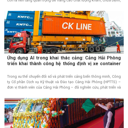
còn là nền tảng quan trọng để nâng cao chất lượng khám, chữa bệnh,
đổi mới mô hình quản trị và xây dựng hệ thống bệnh viện thông minh.
Việc đẩy mạnh số hóa dữ liệu, triển khai bệnh án điện tử, liên thông
dữ liệu và ứng dụng các công nghệ số đang từng bước tạo dựng hạ
tầng y tế hiện đại, lấy người bệnh làm trung tâm và hướng tới hệ thống
chăm sóc sức khỏe thông minh, hiệu quả.
Ứng dụng AI trong khai thác cảng: Cảng Hải Phòng
triển khai thành công hệ thống định vị xe container
TPS
Trong xu thế chuyển đổi số và phát triển cảng biển thông minh, Công
ty Cổ phần Dịch vụ Kỹ thuật và Đào tạo Cảng Hải Phòng (HPTTS) –
đơn vị thành viên của Cảng Hải Phòng – đã nghiên cứu, phát triển và
thử nghiệm thành công Truck Positioning System (TPS) hệ thống định
vị xe container ứng dụng trí tuệ nhân tạo (AI) và công nghệ xử lý hình
ảnh thời gian thực.