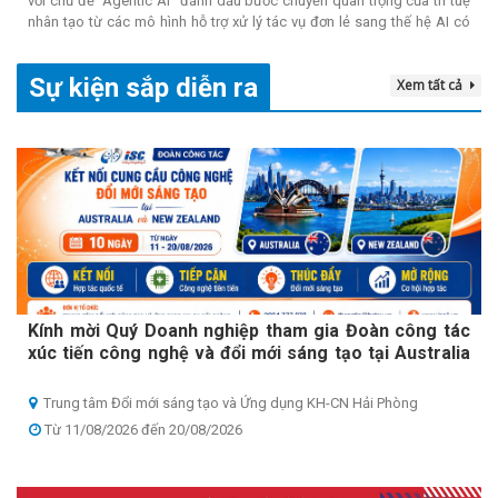
với chủ đề "Agentic AI" đánh dấu bước chuyển quan trọng của trí tuệ
nhân tạo từ các mô hình hỗ trợ xử lý tác vụ đơn lẻ sang thế hệ AI có
khả năng tự lập kế hoạch, phối hợp nhiều công cụ và chủ động thực
hiện các nhiệm vụ phức tạp. Sự kiện tiếp tục khẳng định vai trò là diễn
Sự kiện sắp diễn ra
Xem tất cả
đàn uy tín kết nối cơ quan quản lý, doanh nghiệp, viện nghiên cứu,
trường đại học và cộng đồng công nghệ nhằm thúc đẩy phát triển hệ
sinh thái AI tại Việt Nam, góp phần hiện thực hóa mục tiêu đưa trí tuệ
nhân tạo trở thành động lực tăng trưởng mới của nền kinh tế số.
Kính mời Quý Doanh nghiệp tham gia Đoàn công tác
xúc tiến công nghệ và đổi mới sáng tạo tại Australia
& New Zealand
Trung tâm Đổi mới sáng tạo và Ứng dụng KH-CN Hải Phòng
Từ 11/08/2026 đến 20/08/2026