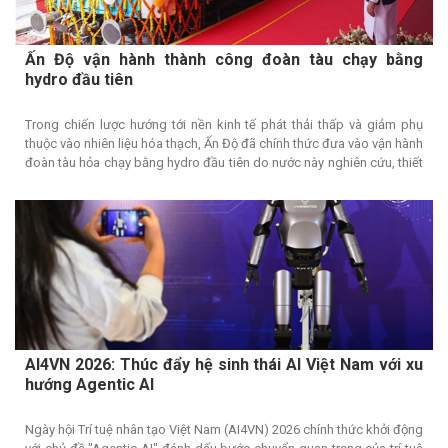
Ấn Độ vận hành thành công đoàn tàu chạy bằng
hydro đầu tiên
Trong chiến lược hướng tới nền kinh tế phát thải thấp và giảm phụ
thuộc vào nhiên liệu hóa thạch, Ấn Độ đã chính thức đưa vào vận hành
đoàn tàu hỏa chạy bằng hydro đầu tiên do nước này nghiên cứu, thiết
kế và chế tạo. Sự kiện đánh dấu một cột mốc quan trọng của ngành
đường sắt Ấn Độ, đồng thời đưa quốc gia Nam Á trở thành một trong
số ít nước trên thế giới ứng dụng công nghệ hydro trong lĩnh vực vận
tải đường sắt.
AI4VN 2026: Thúc đẩy hệ sinh thái AI Việt Nam với xu
hướng Agentic AI
Ngày hội Trí tuệ nhân tạo Việt Nam (AI4VN) 2026 chính thức khởi động