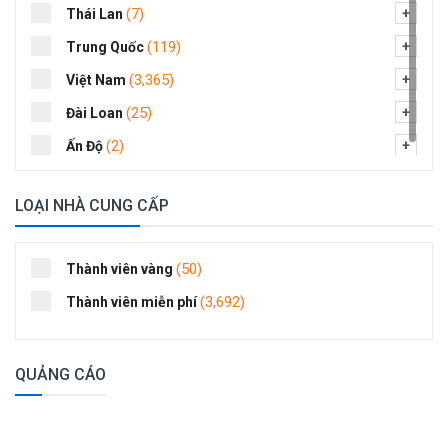
(7)
Thái Lan
(263)
Y tế - Dược phẩm
(119)
Trung Quốc
(876)
Điện- Điện tử
(3,365)
Việt Nam
(381)
Đo lường và phân tích
(25)
Đài Loan
(170)
Đóng tàu - Hàng hải
(2)
Ấn Độ
LOẠI NHÀ CUNG CẤP
(50)
Thành viên vàng
(3,692)
Thành viên miễn phí
QUẢNG CÁO