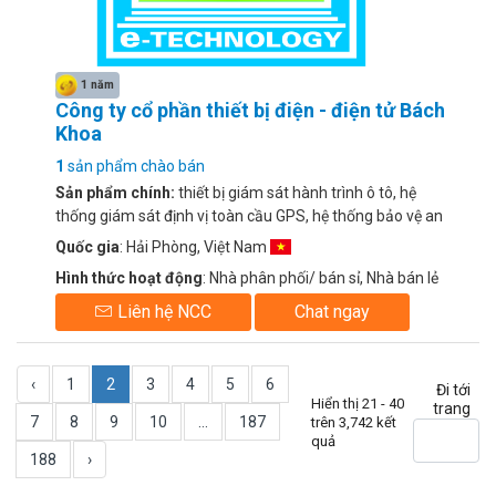
1 năm
Công ty cổ phần thiết bị điện - điện tử Bách
Khoa
1
sản phẩm chào bán
Sản phẩm chính:
thiết bị giám sát hành trình ô tô, hệ
thống giám sát định vị toàn cầu GPS, hệ thống bảo vệ an
ninh, chống trộm không dây
Quốc gia
: Hải Phòng, Việt Nam
Hình thức hoạt động
: Nhà phân phối/ bán sỉ, Nhà bán lẻ
Liên hệ NCC
Chat ngay
‹
1
2
3
4
5
6
Đi tới
Hiển thị 21 - 40
trang
7
8
9
10
...
187
trên 3,742 kết
quả
188
›