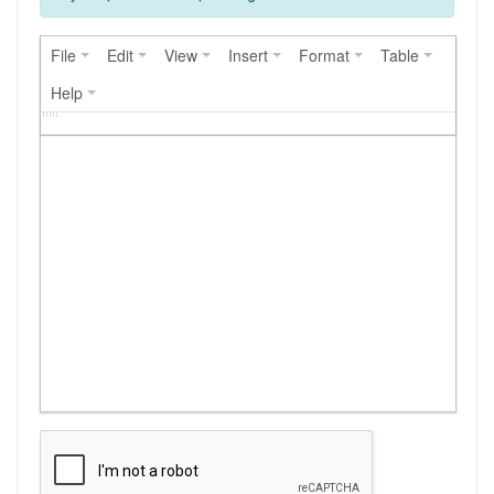
File
Edit
View
Insert
Format
Table
Help