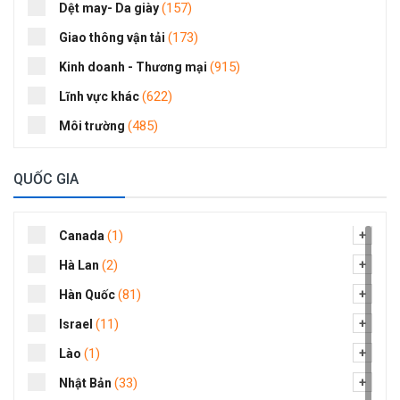
(157)
Dệt may- Da giày
(173)
Giao thông vận tải
(915)
Kinh doanh - Thương mại
(622)
Lĩnh vực khác
(485)
Môi trường
(244)
Nông nghiệp
QUỐC GIA
(235)
Năng lượng- khoáng sản- luyện kim
(56)
Quản lý nhân sự- Hành chính
(1)
Canada
(56)
Quảng cáo- truyền thông
(2)
Hà Lan
(234)
Thiết bị văn phòng-Trường học
(81)
Hàn Quốc
(12)
Thể thao- giải trí
(11)
Israel
(23)
Tài chính- Ngân hàng
(1)
Lào
(232)
Viễn thông - Kỹ thuật số
(33)
Nhật Bản
(581)
Xây dựng- Kiến trúc