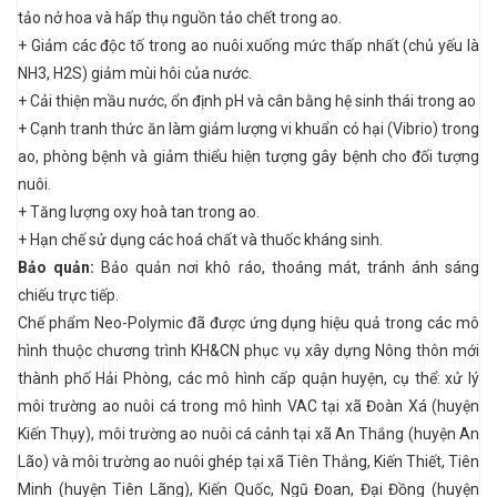
tảo nở hoa và hấp thụ nguồn tảo chết trong ao.
+ Giảm các độc tố trong ao nuôi xuống mức thấp nhất (chủ yếu là
NH3, H2S) giảm mùi hôi của nước.
+ Cải thiện mầu nước, ổn định pH và cân bằng hệ sinh thái trong ao
+ Cạnh tranh thức ăn làm giảm lượng vi khuẩn có hại (Vibrio) trong
ao, phòng bệnh và giảm thiểu hiện tượng gây bệnh cho đối tượng
nuôi.
+ Tăng lượng oxy hoà tan trong ao.
+ Hạn chế sử dụng các hoá chất và thuốc kháng sinh.
Bảo quản:
Bảo quản nơi khô ráo, thoáng mát, tránh ánh sáng
chiếu trực tiếp.
Chế phẩm Neo-Polymic đã được ứng dụng hiệu quả trong các mô
hình thuộc chương trình KH&CN phục vụ xây dựng Nông thôn mới
thành phố Hải Phòng, các mô hình cấp quận huyện, cụ thể: xử lý
môi trường ao nuôi cá trong mô hình VAC tại xã Đoàn Xá (huyện
Kiến Thụy), môi trường ao nuôi cá cảnh tại xã An Thắng (huyện An
Lão) và môi trường ao nuôi ghép tại xã Tiên Thắng, Kiến Thiết, Tiên
Minh (huyện Tiên Lãng), Kiến Quốc, Ngũ Đoan, Đại Đồng (huyện