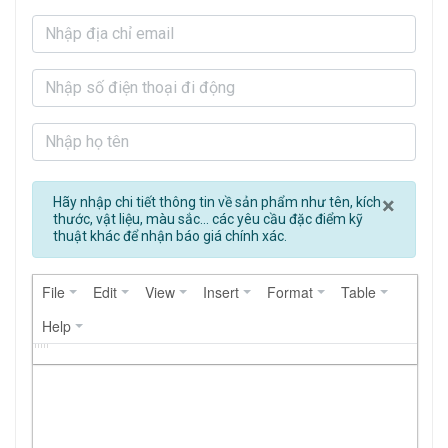
Clos
×
Hãy nhập chi tiết thông tin về sản phẩm như tên, kích
thước, vật liệu, màu sắc... các yêu cầu đặc điểm kỹ
thuật khác để nhận báo giá chính xác.
File
Edit
View
Insert
Format
Table
Help