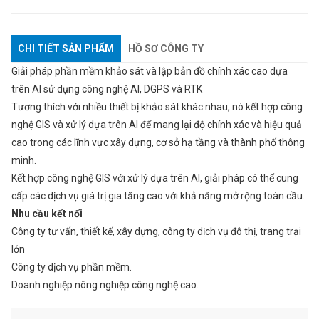
CHI TIẾT SẢN PHẨM
HỒ SƠ CÔNG TY
Giải pháp phần mềm khảo sát và lập bản đồ chính xác cao dựa
trên AI sử dụng công nghệ AI, DGPS và RTK
T
ươ
ng thích v
ớ
i nhiều thiết b
ị
kh
ả
o sát khác nhau, nó kết h
ợ
p công
ngh
ệ
GIS và x
ử
lý d
ự
a trên AI đ
ể
mang l
ạ
i đ
ộ
chính xác và hi
ệ
u qu
ả
cao trong các lĩnh v
ự
c xây d
ự
ng, c
ơ
s
ở
h
ạ
tầng và thành phố thông
minh.
Kết h
ợ
p công ngh
ệ
GIS v
ớ
i x
ử
lý d
ự
a trên AI, gi
ả
i pháp có th
ể
cung
cấp các d
ị
ch v
ụ
giá tr
ị
gia tăng cao v
ớ
i kh
ả
năng m
ở
r
ộ
ng toàn cầu.
Nhu cầu kết nối
Công ty t
ư
vấn, thiết kế, xây d
ự
ng, công ty d
ị
ch v
ụ
đô th
ị
, trang tr
ạ
i
l
ớ
n
Công ty d
ị
ch v
ụ
phần mềm.
Doanh nghi
ệ
p nông nghi
ệ
p công ngh
ệ
cao.