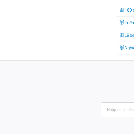
180 d
Triển
Lễ bế
Nghiê