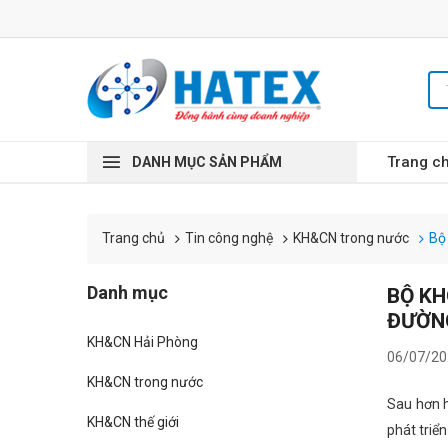
Trang c
DANH MỤC SẢN PHẨM
Tin công nghệ
KH&CN trong nước
Bộ
Trang chủ
Danh mục
BỘ KH
ĐƯỜN
KH&CN Hải Phòng
06/07/20
KH&CN trong nước
Sau hơn h
KH&CN thế giới
phát triể