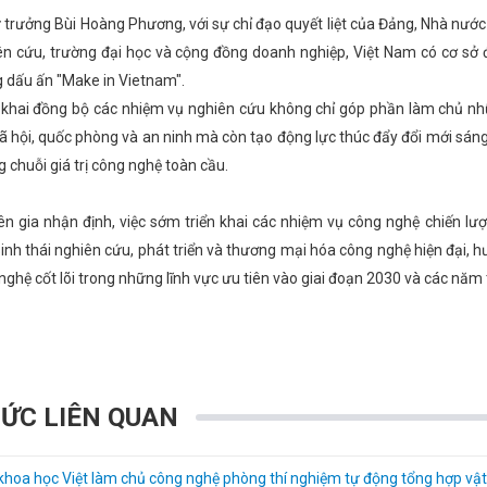
trưởng Bùi Hoàng Phương, với sự chỉ đạo quyết liệt của Đảng, Nhà nước
ên cứu, trường đại học và cộng đồng doanh nghiệp, Việt Nam có cơ sở
 dấu ấn "Make in Vietnam".
n khai đồng bộ các nhiệm vụ nghiên cứu không chỉ góp phần làm chủ nhữ
 xã hội, quốc phòng và an ninh mà còn tạo động lực thúc đẩy đổi mới sán
 chuỗi giá trị công nghệ toàn cầu.
n gia nhận định, việc sớm triển khai các nhiệm vụ công nghệ chiến lư
inh thái nghiên cứu, phát triển và thương mại hóa công nghệ hiện đại, h
nghệ cốt lõi trong những lĩnh vực ưu tiên vào giai đoạn 2030 và các năm 
TỨC LIÊN QUAN
hoa học Việt làm chủ công nghệ phòng thí nghiệm tự động tổng hợp vật