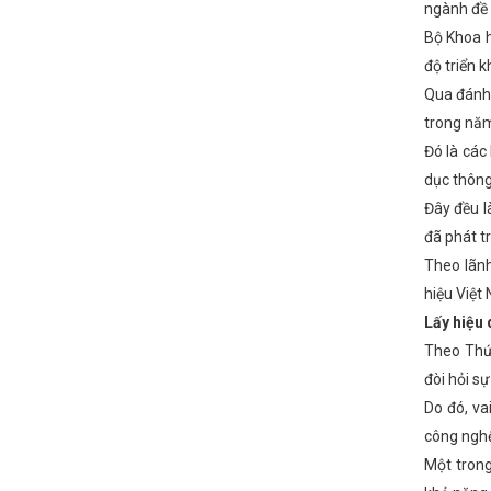
ngành đề 
Bộ Khoa h
độ triển k
Qua đánh 
trong nă
Đó là các
dục thông
Đây đều l
đã phát t
Theo lãn
hiệu Việt
Lấy hiệu
Theo Thứ 
đòi hỏi s
Do đó, va
công nghệ
Một tron