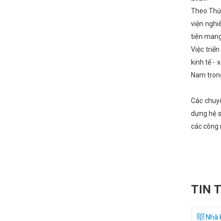
Theo Thứ 
viện nghi
tiên mang
Việc triể
kinh tế -
Nam trong
Các chuyê
dựng hệ s
các công 
TIN 
Nhà k