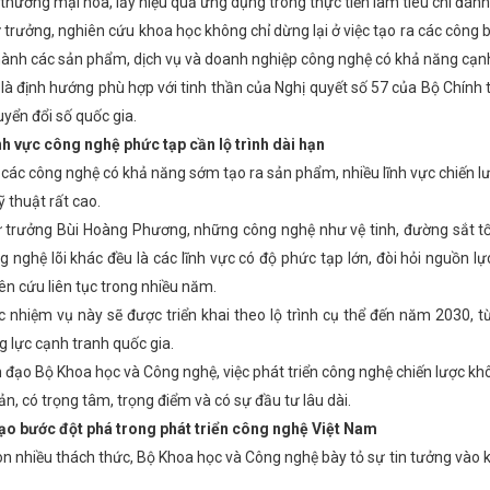
thương mại hóa, lấy hiệu quả ứng dụng trong thực tiễn làm tiêu chí đánh
trưởng, nghiên cứu khoa học không chỉ dừng lại ở việc tạo ra các côn
thành các sản phẩm, dịch vụ và doanh nghiệp công nghệ có khả năng cạnh 
là định hướng phù hợp với tinh thần của Nghị quyết số 57 của Bộ Chính t
uyển đổi số quốc gia.
h vực công nghệ phức tạp cần lộ trình dài hạn
các công nghệ có khả năng sớm tạo ra sản phẩm, nhiều lĩnh vực chiến lư
ỹ thuật rất cao.
trưởng Bùi Hoàng Phương, những công nghệ như vệ tinh, đường sắt tốc
g nghệ lõi khác đều là các lĩnh vực có độ phức tạp lớn, đòi hỏi nguồn l
iên cứu liên tục trong nhiều năm.
ác nhiệm vụ này sẽ được triển khai theo lộ trình cụ thể đến năm 2030,
 lực cạnh tranh quốc gia.
 đạo Bộ Khoa học và Công nghệ, việc phát triển công nghệ chiến lược kh
ản, có trọng tâm, trọng điểm và có sự đầu tư lâu dài.
ạo bước đột phá trong phát triển công nghệ Việt Nam
n nhiều thách thức, Bộ Khoa học và Công nghệ bày tỏ sự tin tưởng vào