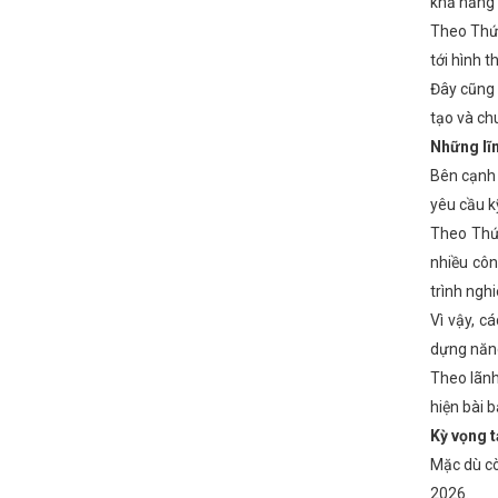
khả năng 
Theo Thứ 
tới hình 
Đây cũng 
tạo và ch
Những lĩn
Bên cạnh 
yêu cầu k
Theo Thứ 
nhiều côn
trình ngh
Vì vậy, c
dựng năng
Theo lãnh
hiện bài b
Kỳ vọng t
Mặc dù cò
2026.