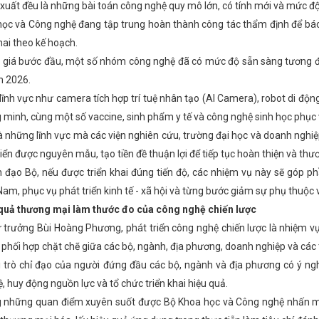
xuất đều là những bài toán công nghệ quy mô lớn, có tính mới và mức độ
ọc và Công nghệ đang tập trung hoàn thành công tác thẩm định để báo
hai theo kế hoạch.
giá bước đầu, một số nhóm công nghệ đã có mức độ sẵn sàng tương đố
m 2026.
 lĩnh vực như camera tích hợp trí tuệ nhân tạo (AI Camera), robot di động
 minh, cùng một số vaccine, sinh phẩm y tế và công nghệ sinh học phục
à những lĩnh vực mà các viện nghiên cứu, trường đại học và doanh ngh
riển được nguyên mẫu, tạo tiền đề thuận lợi để tiếp tục hoàn thiện và th
h đạo Bộ, nếu được triển khai đúng tiến độ, các nhiệm vụ này sẽ gó
 Nam, phục vụ phát triển kinh tế - xã hội và từng bước giảm sự phụ thuộ
 quả thương mại làm thước đo của công nghệ chiến lược
trưởng Bùi Hoàng Phương, phát triển công nghệ chiến lược là nhiệm vụ 
ự phối hợp chặt chẽ giữa các bộ, ngành, địa phương, doanh nghiệp và các
i trò chỉ đạo của người đứng đầu các bộ, ngành và địa phương có ý ngh
, huy động nguồn lực và tổ chức triển khai hiệu quả.
g những quan điểm xuyên suốt được Bộ Khoa học và Công nghệ nhấn mạ