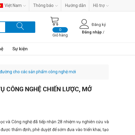
Việt Nam
Thông báo
Hướng dẫn
Hỗ trợ
Đăng ký
0
Đăng nhập
/
Giỏ hàng
hệ
Sự kiện
ở đường cho các sản phẩm công nghệ mới
VỤ CÔNG NGHỆ CHIẾN LƯỢC, MỞ
học và Công nghệ đã tiếp nhận 28 nhiệm vụ nghiên cứu và
 được thẩm định, phê duyệt để sớm đưa vào triển khai, tạo