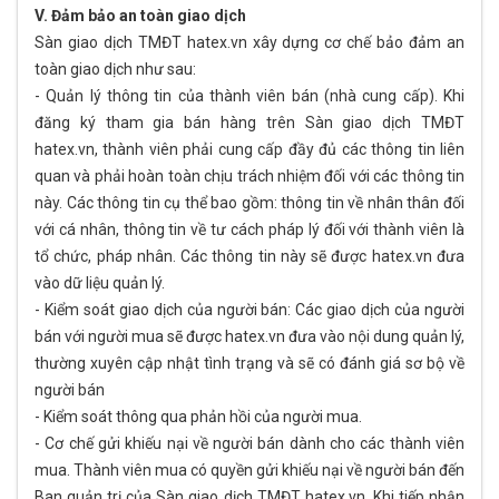
V. Đảm bảo an toàn giao dịch
Sàn giao dịch TMĐT hatex.vn xây dựng cơ chế bảo đảm an
toàn giao dịch như sau:
- Quản lý thông tin của thành viên bán (nhà cung cấp). Khi
đăng ký tham gia bán hàng trên Sàn giao dịch TMĐT
hatex.vn, thành viên phải cung cấp đầy đủ các thông tin liên
quan và phải hoàn toàn chịu trách nhiệm đối với các thông tin
này. Các thông tin cụ thể bao gồm: thông tin về nhân thân đối
với cá nhân, thông tin về tư cách pháp lý đối với thành viên là
tổ chức, pháp nhân. Các thông tin này sẽ được hatex.vn đưa
vào dữ liệu quản lý.
- Kiểm soát giao dịch của người bán: Các giao dịch của người
bán với người mua sẽ được hatex.vn đưa vào nội dung quản lý,
thường xuyên cập nhật tình trạng và sẽ có đánh giá sơ bộ về
người bán
- Kiểm soát thông qua phản hồi của người mua.
- Cơ chế gửi khiếu nại về người bán dành cho các thành viên
mua. Thành viên mua có quyền gửi khiếu nại về người bán đến
Ban quản trị của Sàn giao dịch TMĐT hatex.vn. Khi tiếp nhận