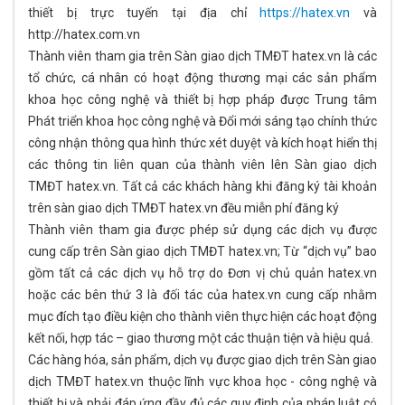
thiết bị trực tuyến tại địa chỉ
https://hatex.vn
và
http://hatex.com.vn
Thành viên tham gia trên Sàn giao dịch TMĐT hatex.vn là các
tổ chức, cá nhân có hoạt động thương mại các sản phẩm
khoa học công nghệ và thiết bị hợp pháp được Trung tâm
Phát triển khoa học công nghệ và Đổi mới sáng tạo chính thức
công nhận thông qua hình thức xét duyệt và kích hoạt hiển thị
các thông tin liên quan của thành viên lên Sàn giao dịch
TMĐT hatex.vn. Tất cả các khách hàng khi đăng ký tài khoản
trên sàn giao dịch TMĐT hatex.vn đều miễn phí đăng ký
Thành viên tham gia được phép sử dụng các dịch vụ được
cung cấp trên Sàn giao dịch TMĐT hatex.vn; Từ “dịch vụ” bao
gồm tất cả các dịch vụ hỗ trợ do Đơn vị chủ quản hatex.vn
hoặc các bên thứ 3 là đối tác của hatex.vn cung cấp nhằm
mục đích tạo điều kiện cho thành viên thực hiện các hoạt động
kết nối, hợp tác – giao thương một các thuận tiện và hiệu quả.
Các hàng hóa, sản phẩm, dịch vụ được giao dịch trên Sàn giao
dịch TMĐT hatex.vn thuộc lĩnh vực khoa học - công nghệ và
thiết bị và phải đáp ứng đầy đủ các quy định của pháp luật có