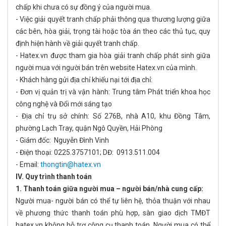
chấp khi chưa có sự đồng ý của người mua.
- Việc giải quyết tranh chấp phải thông qua thương lượng giữa
các bên, hòa giải, trọng tài hoặc tòa án theo các thủ tục, quy
định hiện hành về giải quyết tranh chấp.
- Hatex.vn được tham gia hòa giải tranh chấp phát sinh giữa
người mua với người bán trên website Hatex.vn của mình.
- Khách hàng gửi địa chỉ khiếu nại tới địa chỉ:
- Đơn vị quản trị và vận hành: Trung tâm Phát triển khoa học
công nghệ và Đổi mới sáng tạo
- Địa chỉ trụ sở chính: Số 276B, nhà A10, khu Đồng Tâm,
phường Lạch Tray, quận Ngô Quyền, Hải Phòng
- Giám đốc: Nguyễn Đình Vinh
- Điện thoại: 0225.3757101; DĐ: 0913.511.004
- Email:
thongtin@hatex.vn
IV. Quy trình thanh toán
1. Thanh toán giữa người mua – người bán/nhà cung cấp:
Người mua- người bán có thể tự liên hệ, thỏa thuận với nhau
về phương thức thanh toán phù hợp, sàn giao dịch TMĐT
hatex.vn không hỗ trợ công cụ thanh toán. Người mua có thể