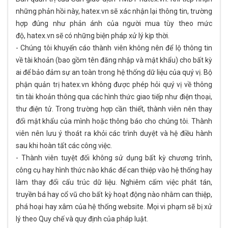
những phản hồi này, hatex.vn sẽ xác nhận lại thông tin, trường
hợp đúng như phản ánh của người mua tùy theo mức
độ, hatex.vn sẽ có những biện pháp xử lý kịp thời.
- Chúng tôi khuyến cáo thành viên không nên để lộ thông tin
về tài khoản (bao gồm tên đăng nhập và mật khẩu) cho bất kỳ
ai để bảo đảm sự an toàn trong hệ thống dữ liệu của quý vị. Bộ
phận quản trị hatex.vn không được phép hỏi quý vị về thông
tin tài khoản thông qua các hình thức giao tiếp như điện thoại,
thư điện tử. Trong trường hợp cần thiết, thành viên nên thay
đổi mật khẩu của mình hoặc thông báo cho chúng tôi. Thành
viên nên lưu ý thoát ra khỏi các trình duyệt và hệ điều hành
sau khi hoàn tất các công việc.
- Thành viên tuyệt đối không sử dụng bất kỳ chương trình,
công cụ hay hình thức nào khác để can thiệp vào hệ thống hay
làm thay đổi cấu trúc dữ liệu. Nghiêm cấm việc phát tán,
truyền bá hay cổ vũ cho bất kỳ hoạt động nào nhằm can thiệp,
phá hoại hay xâm của hệ thống website. Mọi vi phạm sẽ bị xử
lý theo Quy chế và quy định của pháp luật.