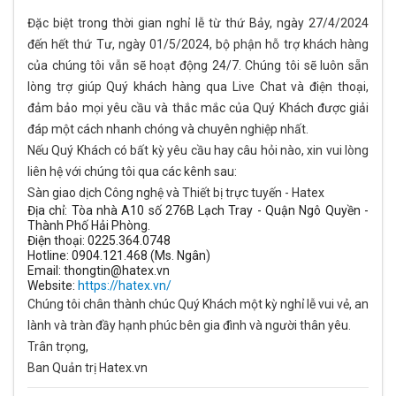
Đặc biệt trong thời gian nghỉ lễ từ thứ Bảy, ngày 27/4/2024
đến hết thứ Tư, ngày 01/5/2024, bộ phận hỗ trợ khách hàng
của chúng tôi vẫn sẽ hoạt động 24/7. Chúng tôi sẽ luôn sẵn
lòng trợ giúp Quý khách hàng qua Live Chat và điện thoại,
đảm bảo mọi yêu cầu và thắc mắc của Quý Khách được giải
đáp một cách nhanh chóng và chuyên nghiệp nhất.
Nếu Quý Khách có bất kỳ yêu cầu hay câu hỏi nào, xin vui lòng
liên hệ với chúng tôi qua các kênh sau:
Sàn giao dịch Công nghệ và Thiết bị trực tuyến - Hatex
Địa chỉ: Tòa nhà A10 số 276B Lạch Tray - Quận Ngô Quyền -
Thành Phố Hải Phòng.
Điện thoại: 0225.364.0748
Hotline: 0904.121.468 (Ms. Ngân)
Email:
thongtin@hatex.vn
Website:
https://hatex.vn/
Chúng tôi chân thành chúc Quý Khách một kỳ nghỉ lễ vui vẻ, an
lành và tràn đầy hạnh phúc bên gia đình và người thân yêu.
Trân trọng,
Ban Quản trị Hatex.vn