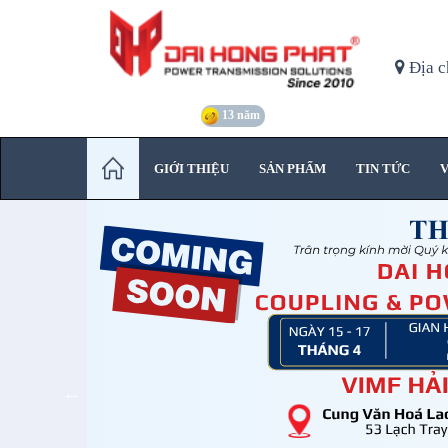
Địa c
13 năm
GIỚI THIỆU
SẢN PHẨM
TIN TỨC
V