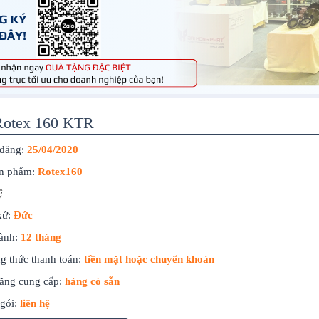
 Rotex 160 KTR
đăng:
25/04/2020
n phẩm:
Rotex160
ệ
xứ:
Đức
ành:
12 tháng
g thức thanh toán:
tiền mặt hoặc chuyển khoản
ăng cung cấp:
hàng có sẵn
gói:
liên hệ