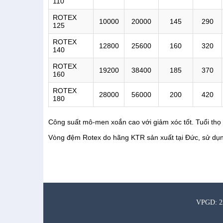
110
ROTEX
10000
20000
145
290
125
ROTEX
12800
25600
160
320
140
ROTEX
19200
38400
185
370
160
ROTEX
28000
56000
200
420
180
Công suất mô-men xoắn cao với giảm xóc tốt. Tuổi thọ 
Vòng đệm Rotex do hãng KTR sản xuất tại Đức, sử dụng
VPGD: 22