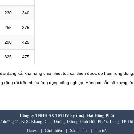
230
340
255
375
290
425
325
475
dài đáng kể, khả năng chịu nhiệt tốt, cải thiện được đọ hãm rung động
 rộng rãi trên nhiều ứng dụng công nghiệp. Hàng có sẵn số lượng lớn
Công ty TNHH SX TM DV kỹ thuật Đại Hồng Phát
 đường 11, KDC Khang Điền, Đường Dương Đình Hội, Phước Long, TP. Hồ
Hatex
|
Giới thiệu
|
Sản phẩm
|
Tin tức