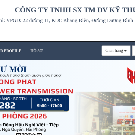
CÔNG TY TNHH SX TM DV KỸ TH
hỉ: VPGD: 22 đường 11, KDC Khang Điền, Đường Dương Đình H
Gian hàng
R PROFILE
HỒ SƠ