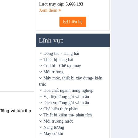
Lượt truy cập:
5,666,193
Xem thêm
Liên hệ
Lĩnh vực
Đóng tàu - Hàng hải
Thiết bị hàng hải
Cơ khí - Chế tạo máy
Môi trường
Máy móc, thiết bị xây dựng- kiến
trúc
Hóa chất ngành nông nghiệp
Vật liệu đóng gói và in ấn
Dịch vụ đóng gói và in ấn
Chế biến thực phẩm
động và tuổi thọ
Thiết bị kiểm tra- phân tích
Môi trường nước
Năng lượng
Máy cơ khí