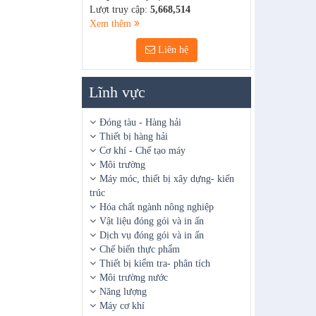
Lượt truy cập:
5,668,514
Xem thêm
Liên hệ
Lĩnh vực
Đóng tàu - Hàng hải
Thiết bị hàng hải
Cơ khí - Chế tạo máy
Môi trường
Máy móc, thiết bị xây dựng- kiến
trúc
Hóa chất ngành nông nghiệp
Vật liệu đóng gói và in ấn
Dịch vụ đóng gói và in ấn
Chế biến thực phẩm
Thiết bị kiểm tra- phân tích
Môi trường nước
Năng lượng
Máy cơ khí