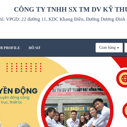
CÔNG TY TNHH SX TM DV KỸ TH
hỉ: VPGD: 22 đường 11, KDC Khang Điền, Đường Dương Đình H
Gian hàng
R PROFILE
HỒ SƠ