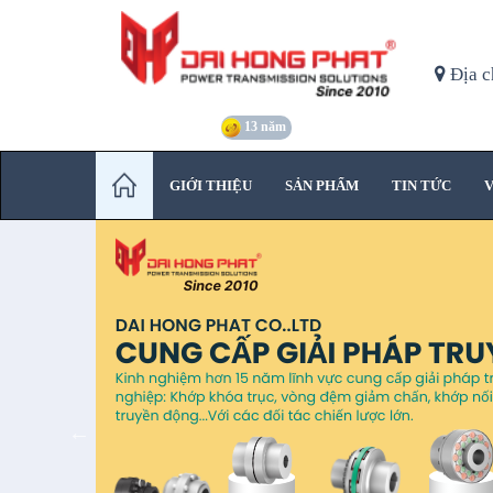
Địa c
13 năm
GIỚI THIỆU
SẢN PHẨM
TIN TỨC
V