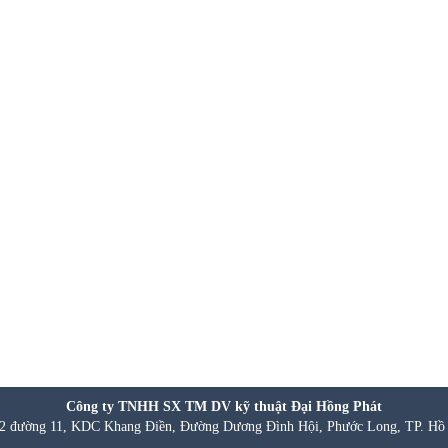
Công ty TNHH SX TM DV kỹ thuật Đại Hồng Phát
 đường 11, KDC Khang Điền, Đường Dương Đình Hội, Phước Long, TP. Hồ