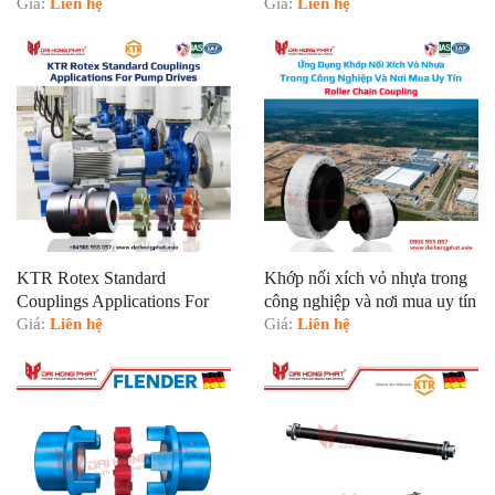
Giá:
Liên hệ
trong nhà máy nước giải khát
Giá:
Liên hệ
KTR Rotex Standard
Khớp nối xích vỏ nhựa trong
Couplings Applications For
công nghiệp và nơi mua uy tín
Pump Drives
Giá:
Liên hệ
Giá:
Liên hệ