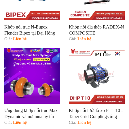
Khớp nối trục N-Eupex
Khớp nối đĩa thép RADEX-N
Flender Bipex tại Đại Hồng
COMPOSITE
Phát
Giá:
Liên hệ
Giá:
Liên hệ
Ứng dụng khớp nối trục Max
Khớp nối lưới lò xo PT T10 -
Dynamic và nơi mua uy tín
Taper Grid Couplings ứng
Giá:
Liên hệ
dụng trong nhà máy thủy điện
Giá:
Liên hệ