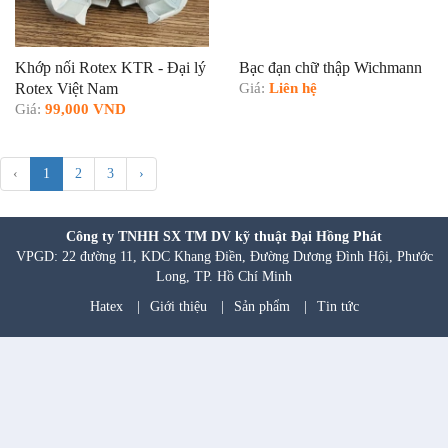
Khớp nối Rotex KTR - Đại lý
Bạc đạn chữ thập Wichmann
Rotex Việt Nam
Giá:
Liên hệ
Giá:
99,000 VND
‹
1
2
3
›
Công ty TNHH SX TM DV kỹ thuật Đại Hồng Phát
VPGD: 22 đường 11, KDC Khang Điền, Đường Dương Đình Hội, Phước
Long, TP. Hồ Chí Minh
Hatex
|
Giới thiệu
|
Sản phẩm
|
Tin tức