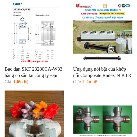
Bạc đạn SKF 23280CA-W33
Ứng dụng nổi bật của khớp
hàng có sẵn tại công ty Đại
nối Composite Radex-N KTR
Hồng Phát
Giá:
Liên hệ
Germany
Giá:
Liên hệ