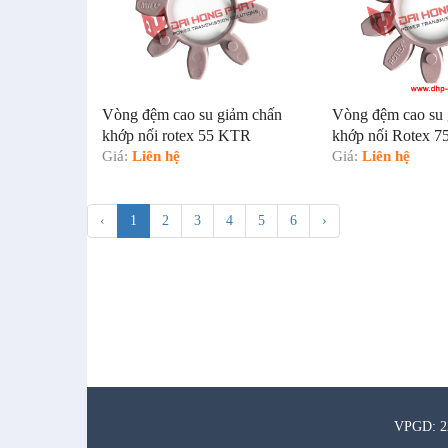
Vòng đệm cao su giảm chấn
Vòng đệm cao su 
khớp nối rotex 55 KTR
khớp nối Rotex 
Giá:
Liên hệ
Giá:
Liên hệ
‹
1
2
3
4
5
6
›
VPGD: 22