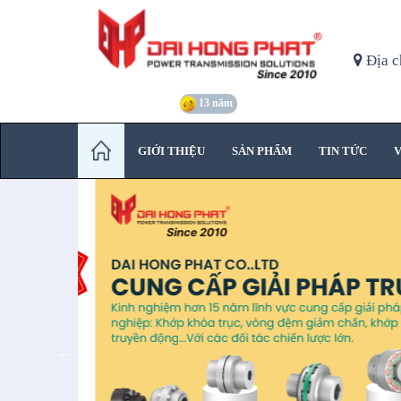
Địa c
13 năm
GIỚI THIỆU
SẢN PHẨM
TIN TỨC
V