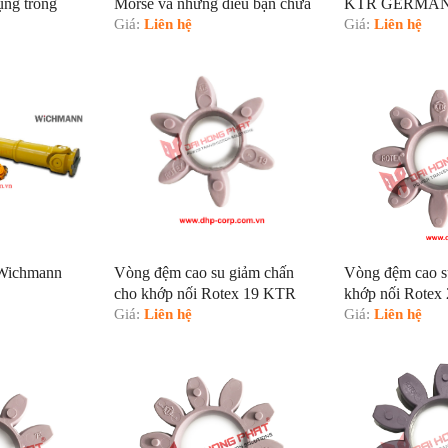
ng trong
Morse và những điều bạn chưa
KTR GERMANY
hoáng sản
biết
Giá:
Liên hệ
trong cần cẩu v
Giá:
Liên hệ
 Wichmann
Vòng đệm cao su giảm chấn
Vòng đệm cao s
cho khớp nối Rotex 19 KTR
khớp nối Rotex
Giá:
Liên hệ
Giá:
Liên hệ