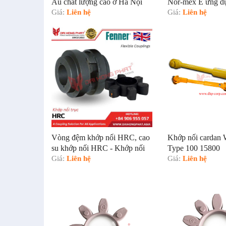
Âu chất lượng cao ở Hà Nội
Nor-mex E ứng dụ
Giá:
Liên hệ
ngành khai thác k
Giá:
Liên hệ
Vòng đệm khớp nối HRC, cao
Khớp nối cardan
su khớp nối HRC - Khớp nối
Type 100 15800
HRC Fenner
Giá:
Liên hệ
Giá:
Liên hệ