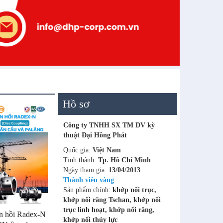
Hồ sơ
Công ty TNHH SX TM DV kỹ
thuật Đại Hồng Phát
Quốc gia:
Việt Nam
Tỉnh thành:
Tp. Hồ Chí Minh
Ngày tham gia:
13/04/2013
Thành viên vàng
Sản phẩm chính:
khớp nối trục,
khớp nối răng Tschan, khớp nối
trục linh hoạt, khớp nối răng,
àn hồi Radex-N
khớp nối thủy lực