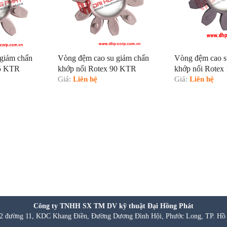
giảm chấn
Vòng đệm cao su giảm chấn
Vòng đệm cao s
75 KTR
khớp nối Rotex 90 KTR
khớp nối Rotex
Giá:
Liên hệ
Giá:
Liên hệ
Công ty TNHH SX TM DV kỹ thuật Đại Hồng Phát
 đường 11, KDC Khang Điền, Đường Dương Đình Hội, Phước Long, TP. Hồ