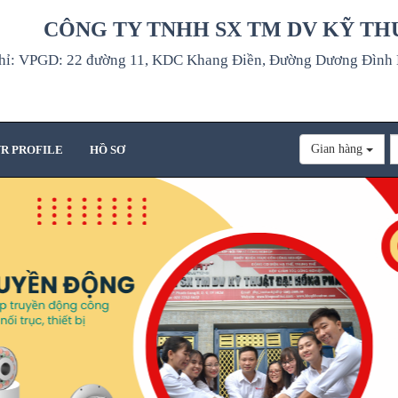
CÔNG TY TNHH SX TM DV KỸ TH
hỉ: VPGD: 22 đường 11, KDC Khang Điền, Đường Dương Đình H
Gian hàng
R PROFILE
HỒ SƠ