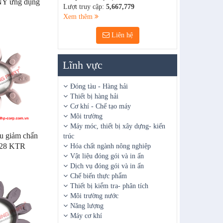
 ứng dụng
Lượt truy cập:
5,667,779
à palăng
Xem thêm
Liên hệ
Lĩnh vực
Đóng tàu - Hàng hải
Thiết bị hàng hải
Cơ khí - Chế tạo máy
Môi trường
Máy móc, thiết bị xây dựng- kiến
u giảm chấn
trúc
 28 KTR
Hóa chất ngành nông nghiệp
Vật liệu đóng gói và in ấn
Dịch vụ đóng gói và in ấn
Chế biến thực phẩm
Thiết bị kiểm tra- phân tích
Môi trường nước
Năng lượng
Máy cơ khí