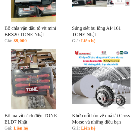
Bộ chìa vặn đầu tô vít mini
Súng siết bu lông AI4161
BRS20 TONE Nhật
TONE Nhật
Giá:
89,000
Giá:
Liên hệ
Bộ tua vít cách điện TONE
Khớp nối bảo vệ quá tải Cross
ELD7 Nhật
Morse và những điều bạn
Giá:
Liên hệ
chưa biết
Giá:
Liên hệ