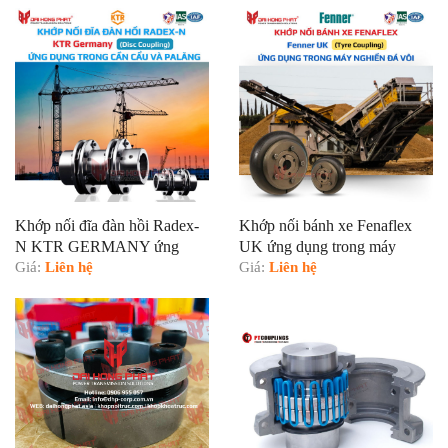
Khớp nối đĩa đàn hồi Radex-
Khớp nối bánh xe Fenaflex
N KTR GERMANY ứng
UK ứng dụng trong máy
dụng trong cần cẩu và palăng
Giá:
Liên hệ
nghiền đá vôi
Giá:
Liên hệ