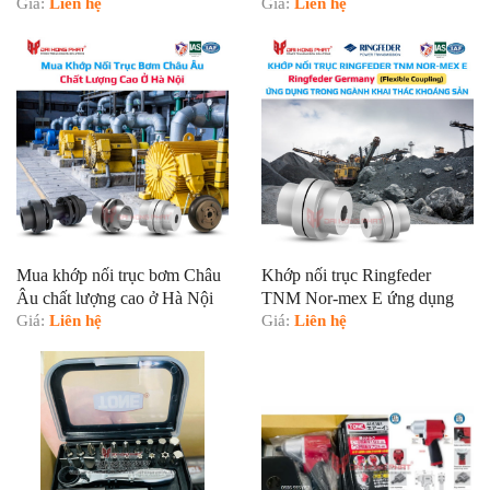
Giá:
Liên hệ
trong nhà máy bia
Giá:
Liên hệ
Mua khớp nối trục bơm Châu
Khớp nối trục Ringfeder
Âu chất lượng cao ở Hà Nội
TNM Nor-mex E ứng dụng
Giá:
Liên hệ
trong ngành khai thác khoáng
Giá:
Liên hệ
sản