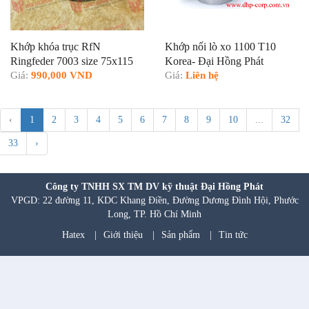
Khớp khóa trục RfN
Khớp nối lò xo 1100 T10
Ringfeder 7003 size 75x115
Korea- Đại Hồng Phát
Giá:
990,000 VND
Giá:
Liên hệ
‹
1
2
3
4
5
6
7
8
9
10
...
32
33
›
Công ty TNHH SX TM DV kỹ thuật Đại Hồng Phát
VPGD: 22 đường 11, KDC Khang Điền, Đường Dương Đình Hội, Phước
Long, TP. Hồ Chí Minh
Hatex
|
Giới thiệu
|
Sản phẩm
|
Tin tức