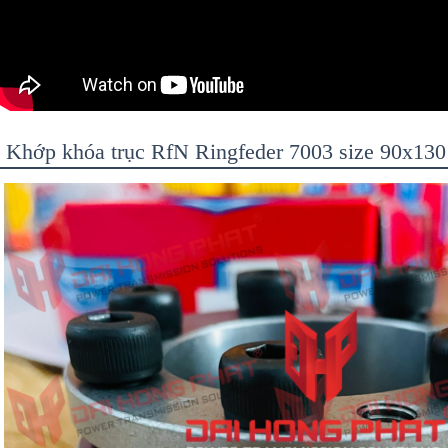
Khớp khóa trục RfN Ringfeder 7003 size 90x130