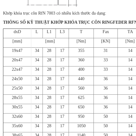
Khớp khóa trục côn RfN 7003 có nhiều kích thước đa dạng:
THÔNG SỐ KỸ THUẬT KHỚP KHÓA TRỤC CÔN RINGFEDER RFN
dxD
L
L1
L3
T
Fax
TA
[mm]
[mm]
[Nm]
[KN]
[Nm]
19x47
34
28
17
355
31
14
20x47
34
28
17
360
33
14
22x47
34
28
17
400
33
14
24x50
34
28
17
440
36
14
25x50
34
28
17
560
36
14
28x55
34
28
17
625
36
14
30x55
34
28
17
650
36
14
32x60
34
28
17
950
50
14
35x60
34
28
17
1050
50
14
38x65
34
28
17
1140
50
14