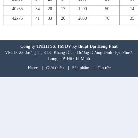
40x65
34
28
17
1200
50
14
42x75
41
33
20
2030
70
35
Công ty TNHH SX TM DV kỹ thuật Đại Hồng Phát
VPGD: 22 đường 11, KDC Khang Điền, Đường Dương Đình Hội, Phước
Long, TP. Hồ Chí Minh
Hatex
|
Giới thiệu
|
Sản phẩm
|
Tin tức