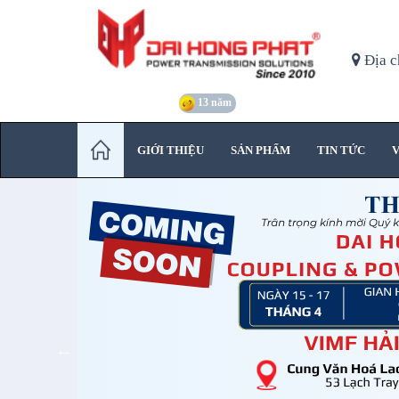
Địa c
13 năm
GIỚI THIỆU
SẢN PHẨM
TIN TỨC
V