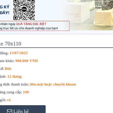
ze 70x110
đăng:
13/07/2022
ham khảo:
900,000 VND
xứ:
Đức
ành:
12 tháng
g thức thanh toán:
tiền mặt hoặc chuyển khoản
ăng cung cấp:
100
gói:
có
Liên hệ