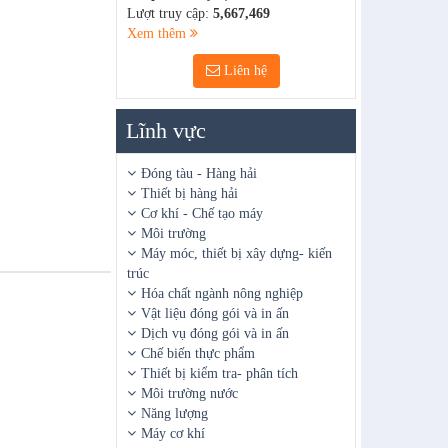
Lượt truy cập:
5,667,469
Xem thêm
Liên hệ
Lĩnh vực
Đóng tàu - Hàng hải
Thiết bị hàng hải
Cơ khí - Chế tạo máy
Môi trường
Máy móc, thiết bị xây dựng- kiến
trúc
Hóa chất ngành nông nghiệp
Vật liệu đóng gói và in ấn
Dịch vụ đóng gói và in ấn
Chế biến thực phẩm
Thiết bị kiểm tra- phân tích
Môi trường nước
Năng lượng
Máy cơ khí