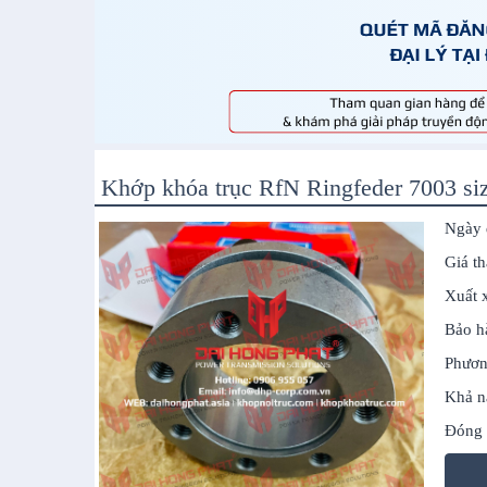
Khớp khóa trục RfN Ringfeder 7003 si
Ngày 
Giá t
Xuất 
Bảo h
Phươn
Khả n
Đóng 