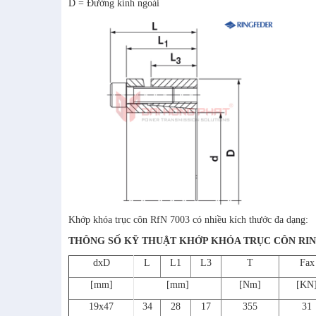
D = Đường kính ngoài
Khớp khóa trục côn RfN 7003 có nhiều kích thước đa dạng:
THÔNG SỐ KỸ THUẬT KHỚP KHÓA TRỤC CÔN RIN
dxD
L
L1
L3
T
Fax
[mm]
[mm]
[Nm]
[KN
19x47
34
28
17
355
31