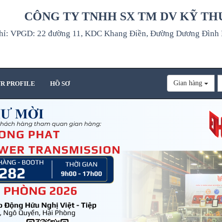
CÔNG TY TNHH SX TM DV KỸ TH
hỉ: VPGD: 22 đường 11, KDC Khang Điền, Đường Dương Đình H
Gian hàng
R PROFILE
HỒ SƠ