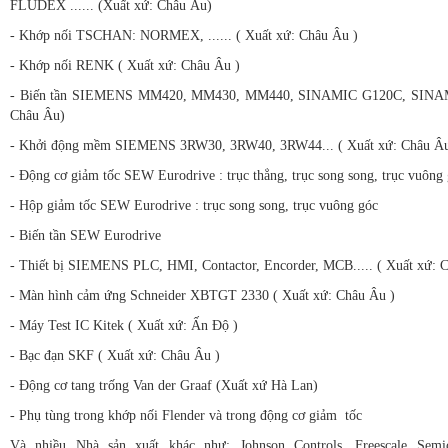
FLUDEX ...... (Xuất xứ: Châu Âu)
- Khớp nối TSCHAN: NORMEX, ...... ( Xuất xứ: Châu Âu )
- Khớp nối RENK ( Xuất xứ: Châu Âu )
- Biến tần SIEMENS MM420, MM430, MM440, SINAMIC G120C, SINAMI
Châu Âu)
- Khởi động mềm SIEMENS 3RW30, 3RW40, 3RW44... ( Xuất xứ: Châu Âu
- Động cơ giảm tốc SEW Eurodrive : trục thẳng, trục song song, trục vuông
- Hộp giảm tốc SEW Eurodrive : trục song song, trục vuông góc
- Biến tần SEW Eurodrive
- Thiết bị SIEMENS PLC, HMI, Contactor, Encorder, MCB..... ( Xuất xứ: 
- Màn hình cảm ứng Schneider XBTGT 2330 ( Xuất xứ: Châu Âu )
- Máy Test IC Kitek ( Xuất xứ: Ấn Độ )
- Bạc đạn SKF ( Xuất xứ: Châu Âu )
- Động cơ tang trống Van der Graaf (Xuất xứ Hà Lan)
- Phụ tùng trong khớp nối Flender và trong động cơ giảm tốc
Và nhiều Nhà sản xuất khác như: Johnson Controls, Freescale Semico