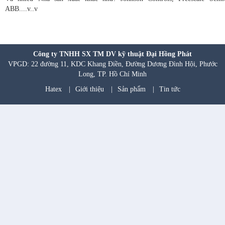
ABB....v..v
Công ty TNHH SX TM DV kỹ thuật Đại Hồng Phát
VPGD: 22 đường 11, KDC Khang Điền, Đường Dương Đình Hội, Phước
Long, TP. Hồ Chí Minh
Hatex
|
Giới thiệu
|
Sản phẩm
|
Tin tức