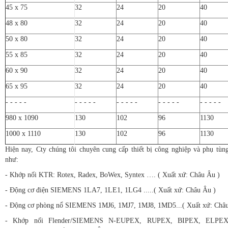
45 x 75
32
24
20
40
48 x 80
32
24
20
40
50 x 80
32
24
20
40
55 x 85
32
24
20
40
60 x 90
32
24
20
40
65 x 95
32
24
20
40
- - - - -
- - - - -
- - - - -
- - - - -
- - - - -
980 x 1090
130
102
96
1130
1000 x 1110
130
102
96
1130
Hiện nay, Cty chúng tôi chuyên cung cấp thiết bị công nghiệp và phụ tù
như:
- Khớp nối KTR: Rotex, Radex, BoWex, Syntex …. ( Xuất xứ: Châu Âu )
- Động cơ điện SIEMENS 1LA7, 1LE1, 1LG4 .....( Xuất xứ: Châu Âu )
- Động cơ phòng nổ SIEMENS 1MJ6, 1MJ7, 1MJ8, 1MD5...( Xuất xứ: Châu
- Khớp nối Flender/SIEMENS N-EUPEX, RUPEX, BIPEX, ELPE