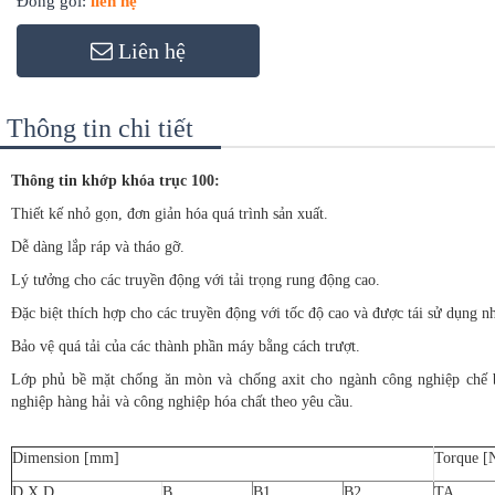
Đóng gói:
liên hệ
Liên hệ
Thông tin chi tiết
Thông tin khớp khóa trục 100:
Thiết kế nhỏ gọn, đơn giản hóa quá trình sản xuất.
Dễ dàng lắp ráp và tháo gỡ.
Lý tưởng cho các truyền động với tải trọng rung động cao.
Đặc biệt thích hợp cho các truyền động với tốc độ cao và được tái sử dụng nh
Bảo vệ quá tải của các thành phần máy bằng cách trượt.
Lớp phủ bề mặt chống ăn mòn và chống axit cho ngành công nghiệp chế 
nghiệp hàng hải và công nghiệp hóa chất theo yêu cầu.
Dimension [mm]
Torque [
D X D
B
B1
B2
TA