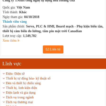
Công ty TNHH công nghệ tự động hóa Hoàng Gia
Quốc gia:
Việt Nam
Tỉnh thành:
Khác
Ngày tham gia:
04/10/2018
Thành viên vàng
Sản phẩm chính:
Servo, PLC & HMI, Board mạch - Phụ kiện biến tần,
thiết bị cảm biến đo lường, tấm pin mặt trời Canadian
Lượt truy cập:
1,549,702
Xem thêm
Liên hệ
Lĩnh vực
Điện- Điện tử
Thiết bị tự động hóa- kỹ thuật số
Đèn và thiết bị chiếu sáng
Thiết bị, linh kiện điện
Điện lạnh và gia dụng
Dịch vụ trong ngành
Dịch vụ thương mại