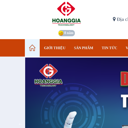
Địa c
8 năm
GIỚI THIỆU
SẢN PHẨM
TIN TỨC
V