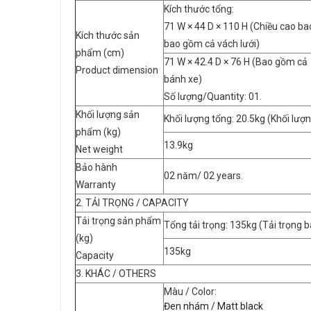
Kích thước tổng:
71 W × 44 D × 110 H (Chiều cao ba
Kích thước sản
bao gồm cả vách lưới)
phẩm (cm)
71 W × 42.4 D × 76 H (Bao gồm cả
Product dimension
bánh xe)
Số lượng/Quantity: 01.
Khối lượng sản
Khối lượng tổng: 20.5kg (Khối lượ
phẩm (kg)
13.9kg
Net weight
Bảo hành
02 năm/ 02 years.
Warranty
2. TẢI TRỌNG / CAPACITY
Tải trọng sản phẩm
Tổng tải trọng: 135kg (Tải trọng 
(kg)
135kg
Capacity
3. KHÁC / OTHERS
Màu / Color:
Đen nhám / Matt black