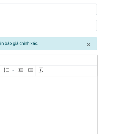
Close
×
ận báo giá chính xác.