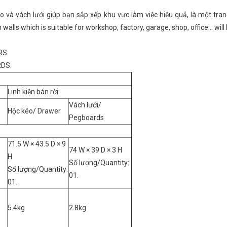
à vách lưới giúp bạn sắp xếp khu vực làm việc hiệu quả, là một trang
walls which is suitable for workshop, factory, garage, shop, office… will 
S.
DS.
Linh kiện bán rời
Vách lưới/
Hộc kéo/ Drawer
Pegboards
71.5 W × 43.5 D × 9
74 W × 39 D × 3 H
H
Số lượng/Quantity:
Số lượng/Quantity:
01.
01.
5.4kg
2.8kg