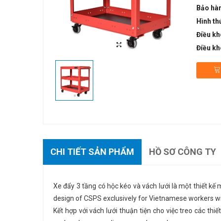
Bảo hà
Hình th
Điều kh
Điều kh
CHI TIẾT SẢN PHẨM
HỒ SƠ CÔNG TY
Xe đẩy 3 tầng có hộc kéo và vách lưới là một thiết kế 
design of CSPS exclusively for Vietnamese workers wi
Kết hợp với vách lưới thuận tiện cho việc treo các th