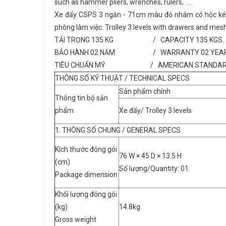
such as hammer pliers, wrenches, rulers, ...
Xe đẩy CSPS 3 ngăn - 71cm màu đỏ nhám có hộc kéo v
phòng làm việc. Trolley 3 levels with drawers and mesh 
TẢI TRỌNG 135 KG / CAPACITY 135 KGS.
BẢO HÀNH 02 NĂM / WARRANTY 02 YEAR
TIÊU CHUẨN MỸ / AMERICAN STANDAR
THÔNG SỐ KỸ THUẬT / TECHNICAL SPECS
Sản phẩm chính
Thông tin bộ sản
phẩm
Xe đẩy/ Trolley 3 levels
1. THÔNG SỐ CHUNG / GENERAL SPECS
Kích thước đóng gói
76 W × 45 D × 13.5 H
(cm)
Số lượng/Quantity: 01.
Package dimension
Khối lượng đóng gói
(kg)
14.8kg
Gross weight