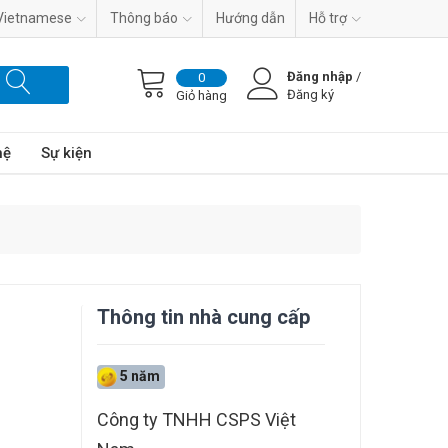
Vietnamese
Thông báo
Hướng dẫn
Hỗ trợ
Đăng nhập
/
0
Đăng ký
Giỏ hàng
hệ
Sự kiện
Thông tin nhà cung cấp
5 năm
Công ty TNHH CSPS Việt