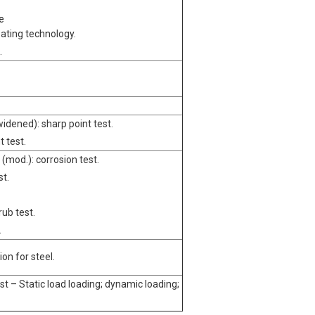
e
oating technology.
.
dened): sharp point test.
 test.
od.): corrosion test.
t.
ub test.
.
on for steel.
t – Static load loading; dynamic loading;