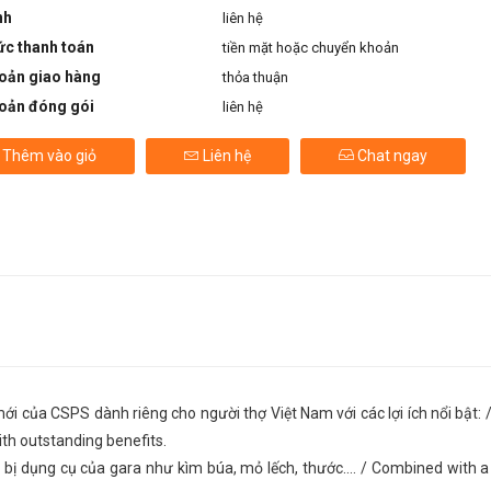
nh
liên hệ
ức thanh toán
tiền mặt hoặc chuyển khoản
oản giao hàng
thỏa thuận
oản đóng gói
liên hệ
Thêm vào giỏ
Liên hệ
Chat ngay
mới của CSPS dành riêng cho người thợ Việt Nam với các lợi ích nổi bật: 
th outstanding benefits.
iết bị dụng cụ của gara như kìm búa, mỏ lếch, thước…. / Combined with