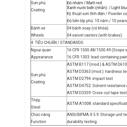
Sơn phủ
Đỏ nhám / Matt red
Xanh nước biển (nhẵn) / Light blu
Coating
Kỹ thuật sơn tĩnh điện / Powder c
Độ bền lớp phủ: 10 năm / 10 years
Bánh xe
04 bánh xoay (có khóa).
Wheels
04 swivel casters (with brakes).
4. TIÊU CHUẨN / STANDARDS
Ngoại quan
16 CFR 1500.48/1500.49 (Scope wi
Appearance
16 CFR 1303: lead-containing paint
ASTM B117 (mod.) & ASTM D610 (m
ASTM D3363 (mod.): hardness tes
Sơn phủ
ASTM D2794: impact test.
Coating
ASTM D4752: Solvent resistance r
ASTM D3359: Cross-cut tape test
Thép
ASTM A1008: standard specificati
Steel
Chức năng
ANSI/BIFMA X 5.9: Storage unit tes
Function
durability testing.