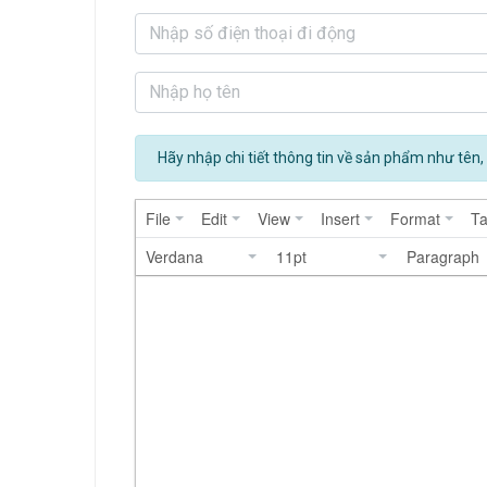
Hãy nhập chi tiết thông tin về sản phẩm như tên, 
File
Edit
View
Insert
Format
Ta
Verdana
11pt
Paragraph