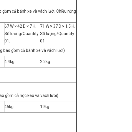
o gồm cả bánh xe và vách lưới, Chiều rộng
67 W × 42 D × 7 H.
71 W × 37 D × 1.5 H.
Số lượng/Quantity:
Số lượng/Quantity:
01.
01
ng bao gồm cả bánh xe và vách lưới)
4.4kg
2.2kg
bao gồm cả hộc kéo và vách lưới)
45kg
19kg