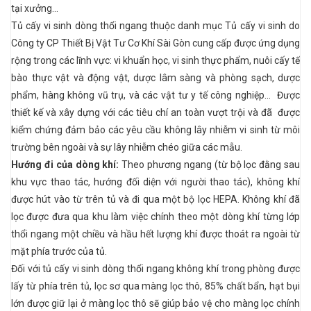
tại xưởng…
Tủ cấy vi sinh dòng thổi ngang thuộc danh mục Tủ cấy vi sinh do
Công ty CP Thiết Bị Vật Tư Cơ Khí Sài Gòn cung cấp được ứng dụng
rộng trong các lĩnh vực: vi khuẩn học, vi sinh thực phẩm, nuôi cấy tế
bào thực vật và động vật, dược lâm sàng và phòng sạch, dược
phẩm, hàng không vũ trụ, và các vật tư y tế công nghiệp… Được
thiết kế và xây dựng với các tiêu chí an toàn vượt trội và đã được
kiểm chứng đảm bảo các yêu cầu không lây nhiễm vi sinh từ môi
trường bên ngoài và sự lây nhiễm chéo giữa các mẫu.
Hướng đi của dòng khí:
Theo phương ngang (từ bộ lọc đằng sau
khu vực thao tác, hướng đối diện với người thao tác), không khí
được hút vào từ trên tủ và đi qua một bộ lọc HEPA. Không khí đã
lọc được đưa qua khu làm việc chính theo một dòng khí từng lớp
thổi ngang một chiều và hầu hết lượng khí được thoát ra ngoài từ
mặt phía trước của tủ.
Đối với tủ cấy vi sinh dòng thổi ngang không khí trong phòng được
lấy từ phía trên tủ, lọc sơ qua màng lọc thô, 85% chất bẩn, hạt bụi
lớn được giữ lại ở màng lọc thô sẽ giúp bảo vệ cho màng lọc chính