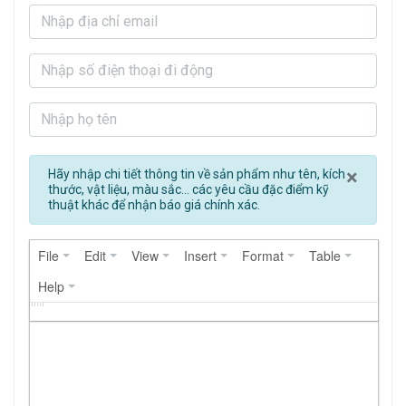
Clos
×
Hãy nhập chi tiết thông tin về sản phẩm như tên, kích
thước, vật liệu, màu sắc... các yêu cầu đặc điểm kỹ
thuật khác để nhận báo giá chính xác.
File
Edit
View
Insert
Format
Table
Help