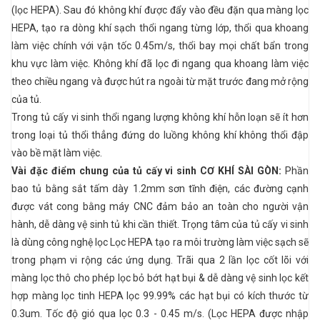
(lọc HEPA). Sau đó không khí được đẩy vào đều đặn qua màng lọc
HEPA, tạo ra dòng khí sạch thổi ngang từng lớp, thổi qua khoang
làm việc chính với vận tốc 0.45m/s, thổi bay mọi chất bẩn trong
khu vực làm việc. Không khí đã lọc đi ngang qua khoang làm việc
theo chiều ngang và được hút ra ngoài từ mặt trước đang mở rộng
của tủ.
Trong tủ cấy vi sinh thổi ngang lượng không khí hỗn loạn sẽ ít hơn
trong loại tủ thổi thẳng đứng do luồng không khí không thổi đập
vào bề mặt làm việc.
Vài đặc điểm chung của tủ cấy vi sinh CƠ KHÍ SÀI GÒN:
Phần
bao tủ bằng sắt tấm dày 1.2mm sơn tĩnh điện, các đường cạnh
được vát cong bằng máy CNC đảm bảo an toàn cho người vận
hành, dễ dàng vệ sinh tủ khi cần thiết. Trọng tâm của tủ cấy vi sinh
là dùng công nghệ lọc Lọc HEPA tạo ra môi trường làm việc sạch sẽ
trong phạm vi rộng các ứng dụng. Trãi qua 2 lần lọc cốt lõi với
màng lọc thô cho phép lọc bỏ bớt hạt bụi & dễ dàng vệ sinh lọc kết
hợp màng lọc tinh HEPA lọc 99.99% các hạt bụi có kích thước từ
0.3um. Tốc độ gió qua lọc 0.3 - 0.45 m/s. (Lọc HEPA được nhập