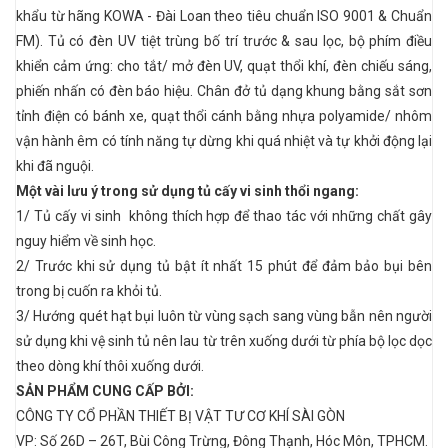
khẩu từ hãng KOWA - Đài Loan theo tiêu chuẩn ISO 9001 & Chuẩn
FM). Tủ có đèn UV tiệt trùng bố trí trước & sau lọc, bộ phím điều
khiển cảm ứng: cho tắt/ mở đèn UV, quạt thổi khí, đèn chiếu sáng,
phiến nhấn có đèn báo hiệu. Chân đở tủ dạng khung bằng sắt sơn
tỉnh điện có bánh xe, quạt thổi cánh bằng nhựa polyamide/ nhôm
vận hành êm có tính năng tự dừng khi quá nhiệt và tự khởi động lại
khi đã nguội.
Một vài lưu ý trong sử dụng tủ cấy vi sinh thổi ngang:
1/ Tủ cấy vi sinh không thích hợp để thao tác với những chất gây
nguy hiểm về sinh học.
2/ Trước khi sử dụng tủ bật ít nhất 15 phút để đảm bảo bụi bên
trong bị cuốn ra khỏi tủ.
3/ Hướng quét hạt bụi luôn từ vùng sạch sang vùng bẫn nên người
sử dụng khi vệ sinh tủ nên lau từ trên xuống dưới từ phía bộ lọc dọc
theo dòng khí thôi xuống dưới.
SẢN PHẨM CUNG CẤP BỞI:
CÔNG TY
CỔ PHẦN THIẾT BỊ VẬT TƯ CƠ KHÍ SÀI GÒN
VP
:
Số 26D – 26T, Bùi Công Trừng, Đông Thạnh, Hóc Môn, TPHCM.