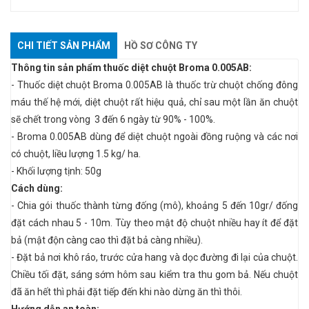
CHI TIẾT SẢN PHẨM
HỒ SƠ CÔNG TY
Thông tin sản phẩm thuốc diệt chuột Broma 0.005AB:
- Thuốc diệt chuột Broma 0.005AB là thuốc trừ chuột chống đông
máu thế hệ mới, diệt chuột rất hiệu quả, chỉ sau một lần ăn chuột
sẽ chết trong vòng 3 đến 6 ngày từ 90% - 100%.
- Broma 0.005AB dùng để diệt chuột ngoài đồng ruộng và các nơi
có chuột, liều lượng 1.5 kg/ ha.
- Khối lượng tịnh: 50g
Cách dùng:
- Chia gói thuốc thành từng đống (mô), khoảng 5 đến 10gr/ đống
đặt cách nhau 5 - 10m. Tùy theo mật độ chuột nhiều hay ít để đặt
bả (mật độn càng cao thì đặt bả càng nhiều).
- Đặt bả nơi khô ráo, trước cửa hang và dọc đường đi lại của chuột.
Chiều tối đặt, sáng sớm hôm sau kiểm tra thu gom bả. Nếu chuột
đã ăn hết thì phải đặt tiếp đến khi nào dừng ăn thì thôi.