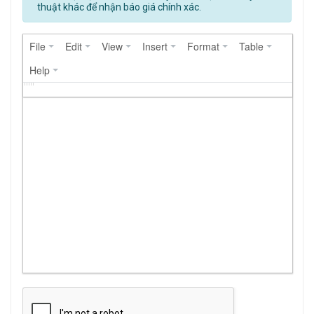
thuật khác để nhận báo giá chính xác.
File
Edit
View
Insert
Format
Table
Help