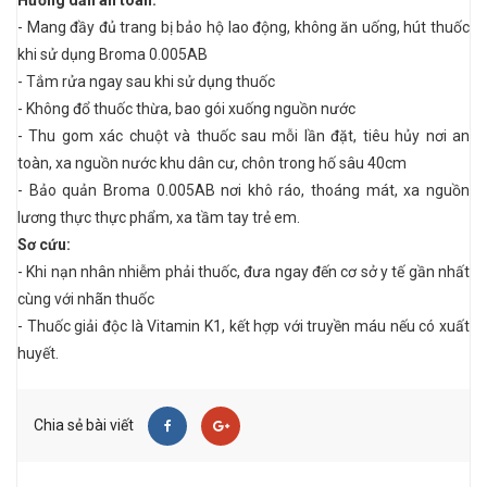
Hướng dẫn an toàn:
- Mang đầy đủ trang bị bảo hộ lao động, không ăn uống, hút thuốc
khi sử dụng Broma 0.005AB
- Tắm rửa ngay sau khi sử dụng thuốc
- Không đổ thuốc thừa, bao gói xuống nguồn nước
- Thu gom xác chuột và thuốc sau mỗi lần đặt, tiêu hủy nơi an
toàn, xa nguồn nước khu dân cư, chôn trong hố sâu 40cm
- Bảo quản Broma 0.005AB nơi khô ráo, thoáng mát, xa nguồn
lương thực thực phẩm, xa tầm tay trẻ em.
Sơ cứu:
- Khi nạn nhân nhiễm phải thuốc, đưa ngay đến cơ sở y tế gần nhất
cùng với nhãn thuốc
- Thuốc giải độc là Vitamin K1, kết hợp với truyền máu nếu có xuất
huyết.
Chia sẻ bài viết