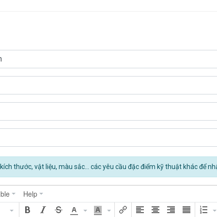
kích thước, vật liệu, màu sắc... các yêu cầu đặc điểm kỹ thuật khác để nh
ble
Help