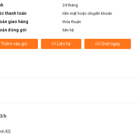
nh
24 tháng
ức thanh toán
tiền mặt hoặc chuyển khoản
oản giao hàng
thỏa thuận
oản đóng gói
liên hệ
Thêm vào giỏ
Liên hệ
Chat ngay
3/h
ảnh KS