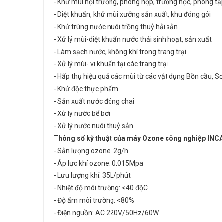
- Khử mùi hội trường, phòng hợp, trường học, phong t
- Diệt khuẩn, khử mùi xưởng sản xuất, khu đóng gói
- Khử trùng nước nuôi trồng thuỷ hải sản
- Xử lý mùi-diệt khuẩn nước thải sinh hoạt, sản xuất
- Làm sạch nước, không khí trong trang trại
- Xử lý mùi- vi khuẩn tại các trang trại
- Hấp thụ hiệu quả các mùi từ các vật dụng Bồn cầu, S
- Khử độc thực phẩm
- Sản xuất nước đóng chai
- Xử lý nước bể bơi
- Xử lý nước nuôi thuỷ sản
Thông số kỹ thuật của máy Ozone công nghiệp INCA
- Sản lượng ozone: 2g/h
- Áp lực khí ozone: 0,015Mpa
- Lưu lượng khí: 35L/phút
- Nhiệt độ môi trường: <40 độC
- Độ ẩm môi trường: <80%
- Điện nguồn: AC 220V/50Hz/60W