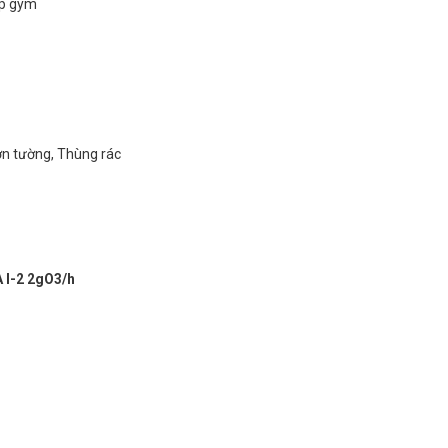
ập gym
ơn tường, Thùng rác
 I-2 2gO3/h