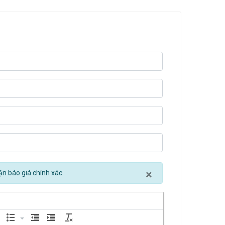
Close
×
ận báo giá chính xác.