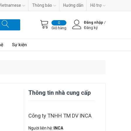
Vietnamese
Thông báo
Hướng dẫn
Hỗ trợ
Đăng nhập
/
0
Đăng ký
Giỏ hàng
hệ
Sự kiện
Thông tin nhà cung cấp
Công ty TNHH TM DV INCA
Người liên hệ:
INCA