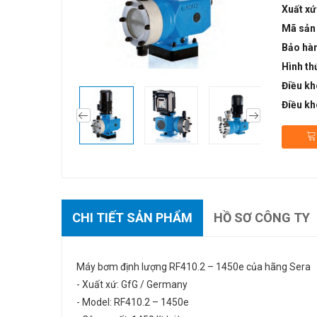
Xuất xứ
Mã sản
Bảo hà
Hình th
Điều kh
Điều kh
CHI TIẾT SẢN PHẨM
HỒ SƠ CÔNG TY
Máy bơm định lượng RF410.2 – 1450e của hãng Sera
- Xuất xứ: GfG / Germany
- Model: RF410.2 – 1450e