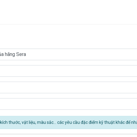
kích thước, vật liệu, màu sắc... các yêu cầu đặc điểm kỹ thuật khác để nh