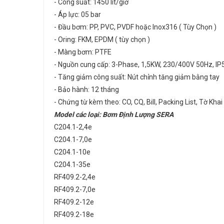
- Công suất: 1450 lít/giờ
- Áp lực: 05 bar
- Đầu bơm: PP, PVC, PVDF hoặc Inox316 ( Tùy Chọn )
- Oring: FKM, EPDM ( tùy chọn )
- Màng bơm: PTFE
- Nguồn cung cấp: 3-Phase, 1,5KW, 230/400V 50Hz, IP
- Tăng giảm công suất: Nút chỉnh tăng giảm bằng tay
- Bảo hành: 12 tháng
- Chứng từ kèm theo: CO, CQ, Bill, Packing List, Tờ Kha
Model các loại: Bơm Định Lượng SERA
C204.1-2,4e
C204.1-7,0e
C204.1-10e
C204.1-35e
RF409.2-2,4e
RF409.2-7,0e
RF409.2-12e
RF409.2-18e