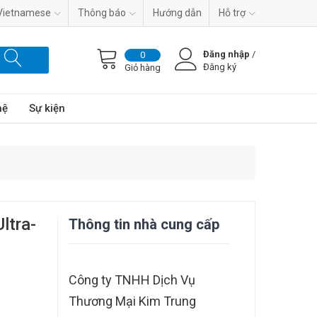
Vietnamese
Thông báo
Hướng dẫn
Hỗ trợ
Đăng nhập
/
0
Đăng ký
Giỏ hàng
hệ
Sự kiện
ltra-
Thông tin nhà cung cấp
Công ty TNHH Dịch Vụ
Thương Mại Kim Trung