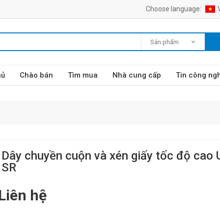
Choose language:
Sản phẩm
hủ
Chào bán
Tìm mua
Nhà cung cấp
Tin công ng
Dây chuyền cuộn và xén giấy tốc độ cao U
SR
Liên hệ