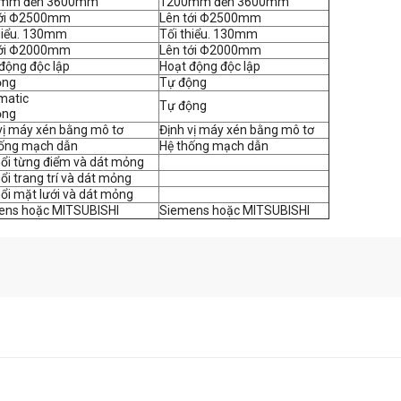
mm đến 3600mm
1200mm đến 3600mm
tới Φ2500mm
Lên tới Φ2500mm
hiểu. 130mm
Tối thiểu. 130mm
tới Φ2000mm
Lên tới Φ2000mm
động độc lập
Hoạt động độc lập
ộng
Tự động
matic
Tự động
ộng
vị máy xén bằng mô tơ
Định vị máy xén bằng mô tơ
hống mạch dẫn
Hệ thống mạch dẫn
ổi từng điểm và dát mỏng
ổi trang trí và dát mỏng
ổi mặt lưới và dát mỏng
ens hoặc MITSUBISHI
Siemens hoặc MITSUBISHI