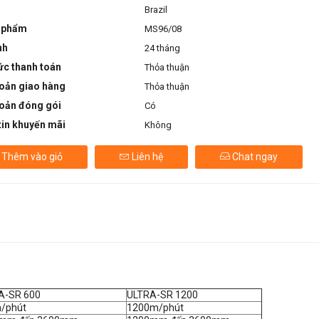
Brazil
 phẩm
MS96/08
nh
24 tháng
ức thanh toán
Thỏa thuận
oản giao hàng
Thỏa thuận
oản đóng gói
Có
in khuyến mãi
Không
Thêm vào giỏ
Liên hệ
Chat ngay
A-SR 600
ULTRA-SR 1200
/phút
1200m/phút