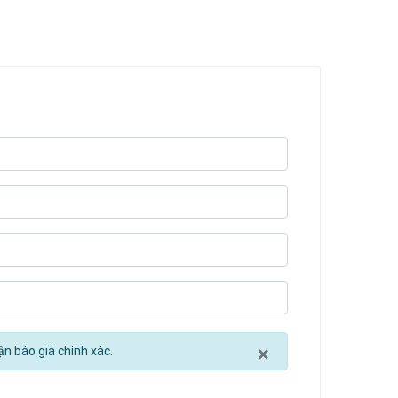
Close
×
ận báo giá chính xác.