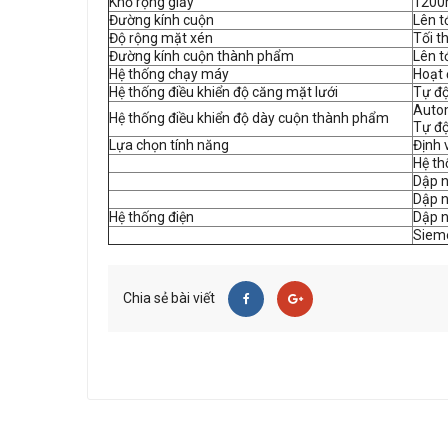
Khổ rộng giấy
1200
Đường kính cuộn
Lên 
Độ rộng mặt xén
Tối t
Đường kính cuộn thành phẩm
Lên 
Hệ thống chạy máy
Hoạt 
Hệ thống điều khiển độ căng mặt lưới
Tự đ
Auto
Hệ thống điều khiển độ dày cuộn thành phẩm
Tự đ
Lựa chọn tính năng
Định 
Hệ t
Dập n
Dập n
Hệ thống điện
Dập n
Siem
Chia sẻ bài viết