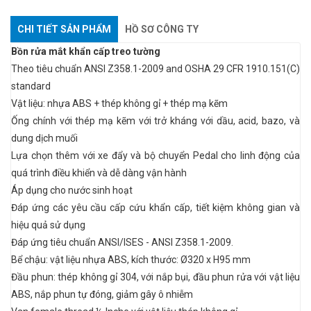
CHI TIẾT SẢN PHẨM
HỒ SƠ CÔNG TY
Bồn rửa mắt khẩn cấp treo tường
Theo tiêu chuẩn ANSI Z358.1-2009 and OSHA 29 CFR 1910.151(C)
standard
Vật liệu: nhựa ABS + thép không gỉ + thép mạ kẽm
Ống chính với thép mạ kẽm với trở kháng với dầu, acid, bazo, và
dung dịch muối
Lựa chọn thêm với xe đẩy và bộ chuyển Pedal cho linh động của
quá trình điều khiển và dễ dàng vận hành
Áp dụng cho nước sinh hoạt
Đáp ứng các yêu cầu cấp cứu khẩn cấp, tiết kiệm không gian và
hiệu quả sử dụng
Đáp ứng tiêu chuẩn ANSI/ISES - ANSI Z358.1-2009.
Bể chậu: vật liệu nhựa ABS, kích thước: Ø320 x H95 mm
Đầu phun: thép không gỉ 304, với nắp bụi, đầu phun rửa với vật liệu
ABS, nắp phun tự đóng, giảm gây ô nhiễm