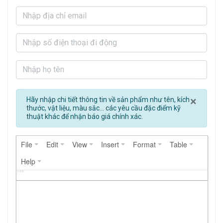
Clos
×
Hãy nhập chi tiết thông tin về sản phẩm như tên, kích
thước, vật liệu, màu sắc... các yêu cầu đặc điểm kỹ
thuật khác để nhận báo giá chính xác.
File
Edit
View
Insert
Format
Table
Help