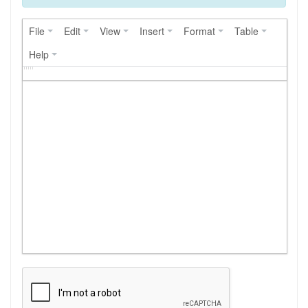
File
Edit
View
Insert
Format
Table
Help