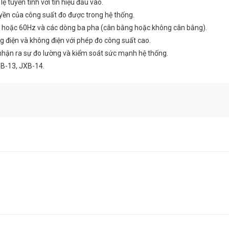
ệ tuyến tính với tín hiệu đầu vào.
yền của công suất đo được trong hệ thống.
z hoặc 60Hz và các dòng ba pha (cân bằng hoặc không cân bằng).
g điện và không điện với phép đo công suất cao.
à nhận ra sự đo lường và kiểm soát sức mạnh hệ thống.
XB-13, JXB-14.