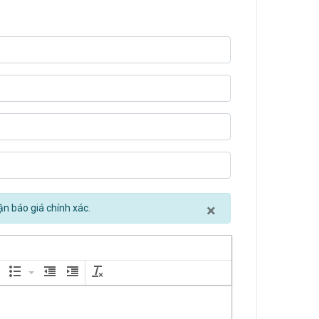
Close
×
ận báo giá chính xác.