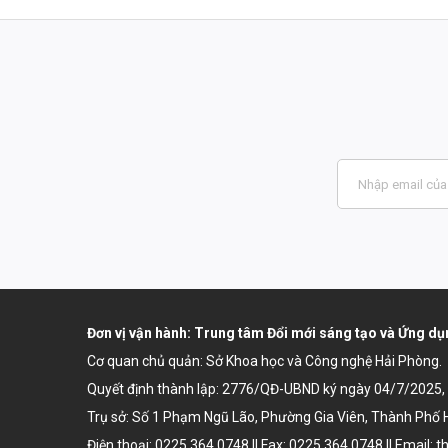
Đơn vị vận hành: Trung tâm Đổi mới sáng tạo và Ứng 
Cơ quan chủ quản: Sở Khoa học và Công nghệ Hải Phòng.
Quyết định thành lập:
2776/QĐ-UBND ký ngày 04/7/2025
Trụ sở: Số 1 Phạm Ngũ Lão, Phường Gia Viên, Thành Phố 
Điện thoại: 0225.364.0748 || Fax: 0225.364.0748 || Email: