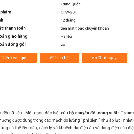
Trung Quốc
 phẩm
GPW-201
nh
12 tháng
ức thanh toán
tiền mặt hoặc chuyển khoản
oản giao hàng
Hà Nội
oản đóng gói
có
Thêm vào giỏ
Liên hệ
Chat ngay
đổi dữ liệu... Một dạng đặc biệt của
bộ chuyển đổi công suất- Trans
ờng được dùng trong các mạch đo lường " phi điện " như áp lực , nhiệt đ
ứng có thể lấy mẫu, cách ly và khuếch đại điện áp và dòng điện của đi