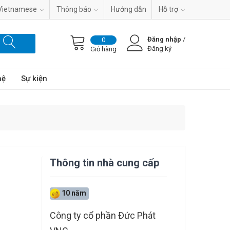
Vietnamese
Thông báo
Hướng dẫn
Hỗ trợ
Đăng nhập
/
0
Đăng ký
Giỏ hàng
hệ
Sự kiện
Thông tin nhà cung cấp
10 năm
Công ty cổ phần Đức Phát