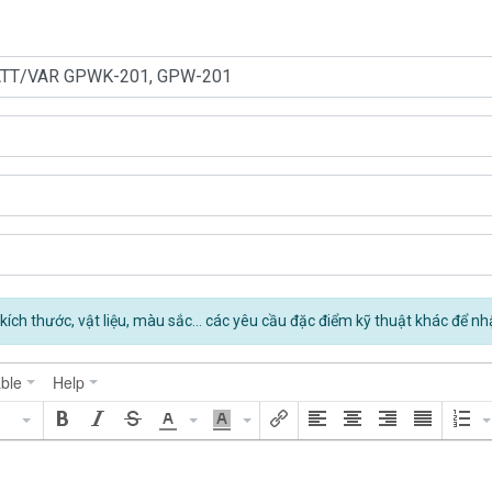
kích thước, vật liệu, màu sắc... các yêu cầu đặc điểm kỹ thuật khác để nh
ble
Help