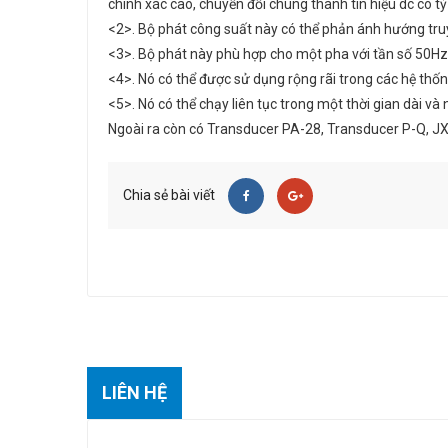
chính xác cao, chuyển đổi chúng thành tín hiệu dc có tỷ l
<2>. Bộ phát công suất này có thể phản ánh hướng tru
<3>. Bộ phát này phù hợp cho một pha với tần số 50H
<4>. Nó có thể được sử dụng rộng rãi trong các hệ thốn
<5>. Nó có thể chạy liên tục trong một thời gian dài v
Ngoài ra còn có Transducer PA-28, Transducer P-Q, J
Chia sẻ bài viết
LIÊN HỆ