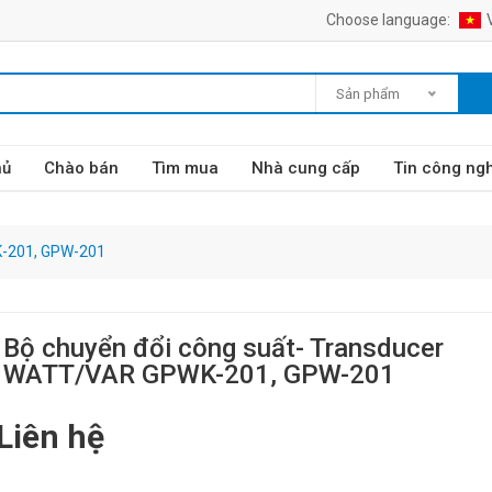
Choose language:
Sản phẩm
hủ
Chào bán
Tìm mua
Nhà cung cấp
Tin công ng
K-201, GPW-201
Bộ chuyển đổi công suất- Transducer
WATT/VAR GPWK-201, GPW-201
Liên hệ