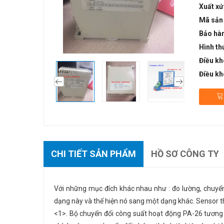
Xuất xứ
Mã sản
Bảo hà
Hình th
Điều kh
Điều kh
CHI TIẾT SẢN PHẨM
HỒ SƠ CÔNG TY
Với những mục đích khác nhau như : đo lường, chuyển 
dạng này và thể hiện nó sang một dạng khác. Sensor thư
<1>. Bộ chuyển đổi công suất hoạt động PA-26 tương 