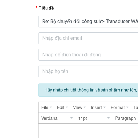
Tiêu đề
Hãy nhập chi tiết thông tin về sản phẩm như tên, 
File
Edit
View
Insert
Format
Ta
Verdana
11pt
Paragraph