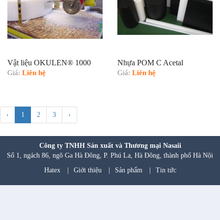
Vật liệu OKULEN® 1000
Nhựa POM C Acetal
Giá:
Liên hệ
Giá:
Liên hệ
‹
1
2
3
›
Công ty TNHH Sản xuất và Thương mại Nasaii
Số 1, ngách 86, ngõ Ga Hà Đông, P. Phú La, Hà Đông, thành phố Hà Nội
Hatex
|
Giới thiệu
|
Sản phẩm
|
Tin tức