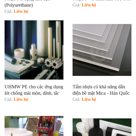
(Polyurethane)
Giá:
Liên hệ
Giá:
Liên hệ
UHMW PE cho các ứng dụng
Tấm nhựa có khả năng dẫn
lót chống mài mòn, dính, tắc
điện bề mặt Mica - Hàn Quốc
cho vận chuyển vật liệu rời
Giá:
Liên hệ
Giá:
Liên hệ