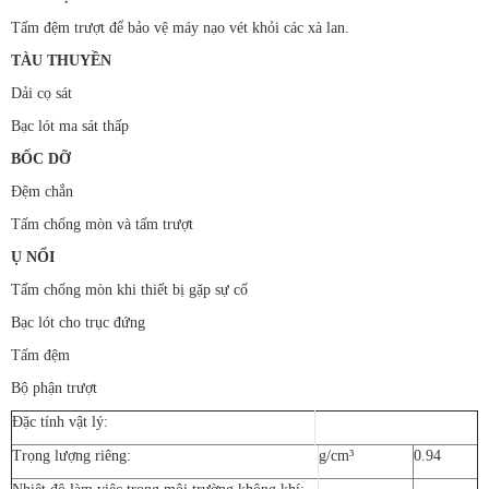
Tấm đệm trượt để bảo vệ máy nạo vét khỏi các xà lan.
TÀU THUYỀN
Dải cọ sát
Bạc lót ma sát thấp
BỐC DỠ
Đệm chắn
Tấm chống mòn và tấm trượt
Ụ NỔI
Tấm chống mòn khi thiết bị gặp sự cố
Bạc lót cho trục đứng
Tấm đệm
Bộ phận trượt
Đặc tính vật lý:
Trọng lượng riêng:
g/cm³
0.94