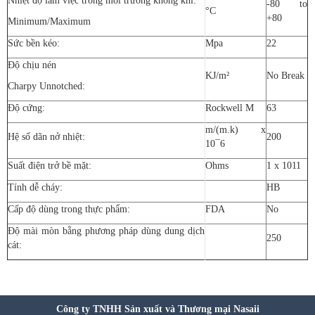
Nhiệt độ làm việc trong môi trường không khí:
-80 to
°C
+80
Minimum/Maximum
Sức bền kéo:
Mpa
22
Độ chịu nén
KJ/m²
No Break
Charpy Unnotched:
Độ cứng:
Rockwell M
63
m/(m.k) x
Hệ số dãn nở nhiệt:
200
10¯6
Suất điện trở bề mặt:
Ohms
1 x 1011
Tính dễ cháy:
HB
Cấp độ dùng trong thực phẩm:
FDA
No
Độ mài mòn bằng phương pháp dùng dung dịch
250
cát:
Công ty TNHH Sản xuất và Thương mại Nasaii