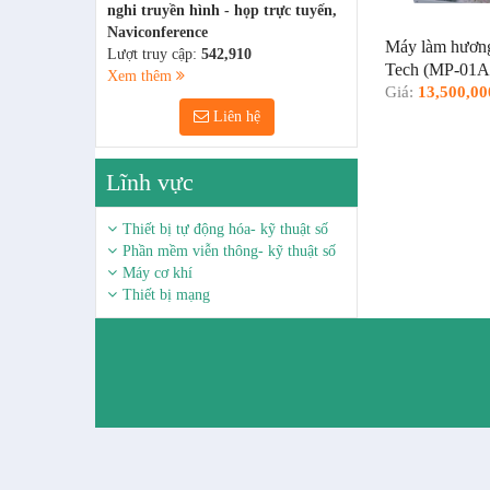
nghi truyền hình - họp trực tuyến,
Naviconference
Máy làm hương
Lượt truy cập:
542,910
Tech (MP-01A
Xem thêm
Giá:
13,500,0
Liên hệ
Lĩnh vực
Thiết bị tự động hóa- kỹ thuật số
Phần mềm viễn thông- kỹ thuật số
Máy cơ khí
Thiết bị mạng