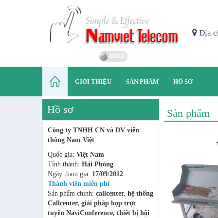
Địa c
FREE
GIỚI THIỆU
SẢN PHẨM
HỒ SƠ
Hồ sơ
Sản phẩm
Công ty TNHH CN và DV viễn
thông Nam Việt
Quốc gia:
Việt Nam
Tỉnh thành:
Hải Phòng
Ngày tham gia:
17/09/2012
Thành viên miễn phí
Sản phẩm chính:
callcenter, hệ thống
Callcenter, giải pháp họp trực
tuyến NaviConference, thiết bị hội