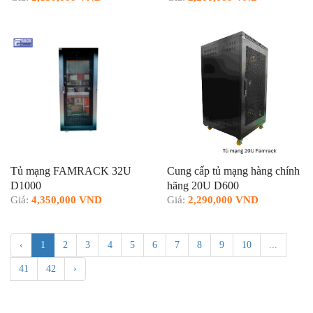
Tủ mạng FAMRACK 32U
Cung cấp tủ mạng hàng chính
D1000
hãng 20U D600
Giá:
4,350,000 VND
Giá:
2,290,000 VND
‹
1
2
3
4
5
6
7
8
9
10
...
41
42
›