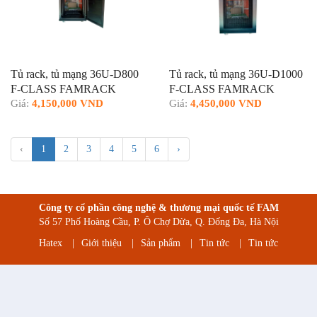
Tủ rack, tủ mạng 36U-D800
Tủ rack, tủ mạng 36U-D1000
F-CLASS FAMRACK
F-CLASS FAMRACK
Giá:
4,150,000 VND
Giá:
4,450,000 VND
‹
1
2
3
4
5
6
›
Công ty cổ phần công nghệ & thương mại quốc tế FAM
Số 57 Phố Hoàng Cầu, P. Ô Chợ Dừa, Q. Đống Đa, Hà Nội
Hatex
|
Giới thiệu
|
Sản phẩm
|
Tin tức
|
Tin tức