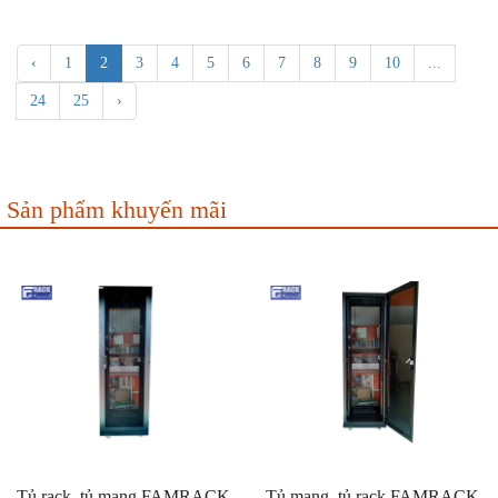
‹
1
2
3
4
5
6
7
8
9
10
...
24
25
›
Sản phẩm khuyến mãi
Tủ rack, tủ mạng FAMRACK
Tủ mạng, tủ rack FAMRACK