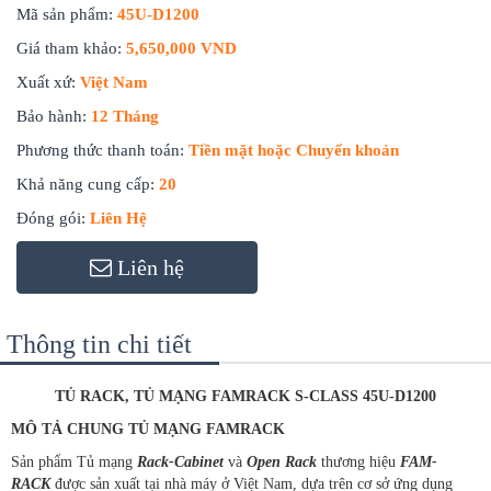
Mã sản phẩm:
45U-D1200
Giá tham khảo:
5,650,000 VND
Xuất xứ:
Việt Nam
Bảo hành:
12 Tháng
Phương thức thanh toán:
Tiền mặt hoặc Chuyển khoản
Khả năng cung cấp:
20
Đóng gói:
Liên Hệ
Liên hệ
Thông tin chi tiết
TỦ RACK, TỦ MẠNG FAMRACK S-CLASS 45U-D1200
MÔ TẢ CHUNG TỦ MẠNG FAMRACK
Sản phẩm Tủ mạng
Rack-Cabinet
và
Open Rack
thương hiệu
FAM-
RACK
được sản xuất tại nhà máy ở Việt Nam, dựa trên cơ sở ứng dụng