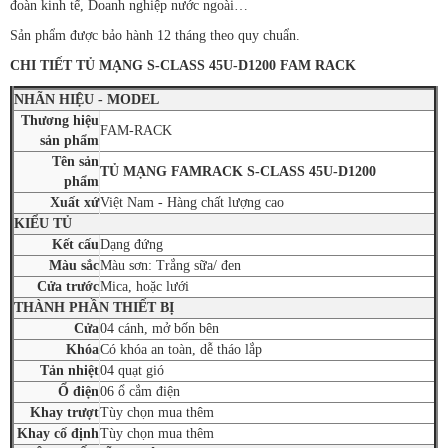
đoàn kinh tế, Doanh nghiệp nước ngoài…
Sản phẩm được bảo hành 12 tháng theo quy chuẩn.
CHI TIẾT TỦ MẠNG S-CLASS 45U-D1200 FAM RACK
NHÃN HIỆU - MODEL
Thương hiệu
FAM-RACK
sản phẩm
Tên sản
TỦ MẠNG FAMRACK S-CLASS 45U-D1200
phẩm
Xuất xứ
Việt Nam - Hàng chất lượng cao
KIỂU TỦ
Kết cấu
Dạng đứng
Màu sắc
Màu sơn: Trắng sữa/ đen
Cửa trước
Mica, hoặc lưới
THÀNH PHẦN THIẾT BỊ
Cửa
04 cánh, mở bốn bên
Khóa
Có khóa an toàn, dễ tháo lắp
Tản nhiệt
04 quạt gió
Ổ điện
06 ổ cắm điện
Khay trượt
Tùy chọn mua thêm
Khay cố định
Tùy chọn mua thêm