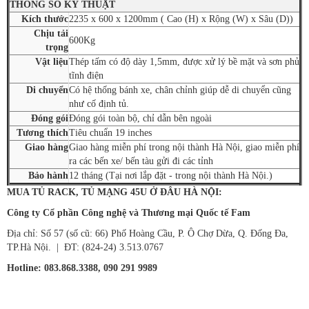
THÔNG SỐ KỸ THUẬT
Kích thước
2235 x 600 x 1200mm ( Cao (H) x Rộng (W) x Sâu (D))
Chịu tải
600Kg
trọng
Vật liệu
Thép tấm có độ dày 1,5mm, được xử lý bề mặt và sơn phủ
tĩnh điện
Di chuyển
Có hệ thống bánh xe, chân chỉnh giúp dễ di chuyển cũng
như cố định tủ.
Đóng gói
Đóng gói toàn bộ, chỉ dẫn bên ngoài
Tương thích
Tiêu chuẩn 19 inches
Giao hàng
Giao hàng miễn phí trong nội thành Hà Nội, giao miễn phí
ra các bến xe/ bến tàu gửi đi các tỉnh
Bảo hành
12 tháng (Tại nơi lắp đặt - trong nội thành Hà Nội.)
MUA TỦ RACK, TỦ MẠNG 45U Ở ĐÂU HÀ NỘI:
Công ty Cổ phần Công nghệ và Thương mại Quốc tế Fam
Địa chỉ: Số 57 (số cũ: 66) Phố Hoàng Cầu, P. Ô Chợ Dừa, Q. Đống Đa,
TP.Hà Nội. | ĐT: (824-24) 3.513.0767
Hotline: 083.868.3388, 090 291 9989