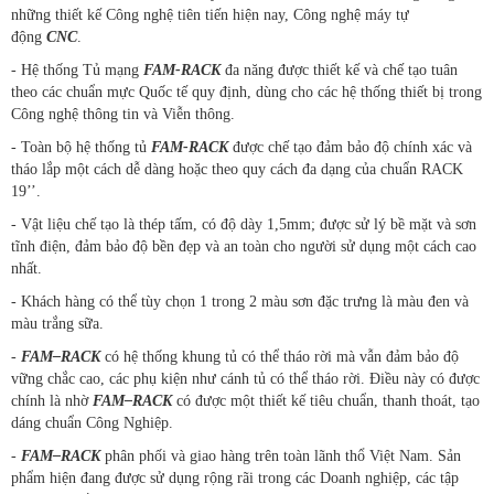
những thiết kế Công nghệ tiên tiến hiện nay, Công nghệ máy tự
động
CNC
.
- Hệ thống Tủ mạng
FAM-RACK
đa năng được thiết kế và chế tạo tuân
theo các chuẩn mực Quốc tế quy định, dùng cho các hệ thống thiết bị trong
Công nghệ thông tin và Viễn thông.
- Toàn bộ hệ thống tủ
FAM-RACK
được chế tạo đảm bảo độ chính xác và
tháo lắp một cách dễ dàng hoặc theo quy cách đa dạng của chuẩn RACK
19’’.
- Vật liệu chế tạo là thép tấm, có độ dày 1,5mm; được sử lý bề mặt và sơn
tĩnh điện, đảm bảo độ bền đẹp và an toàn cho người sử dụng một cách cao
nhất.
- Khách hàng có thể tùy chọn 1 trong 2 màu sơn đặc trưng là màu đen và
màu trắng sữa.
-
FAM–RACK
có hệ thống khung tủ có thể tháo rời mà vẫn đảm bảo độ
vững chắc cao, các phụ kiện như cánh tủ có thể tháo rời. Điều này có được
chính là nhờ
FAM–RACK
có được một thiết kế tiêu chuẩn, thanh thoát, tạo
dáng chuẩn Công Nghiệp.
-
FAM–RACK
phân phối và giao hàng trên toàn lãnh thổ Việt Nam. Sản
phẩm hiện đang được sử dụng rộng rãi trong các Doanh nghiệp, các tập