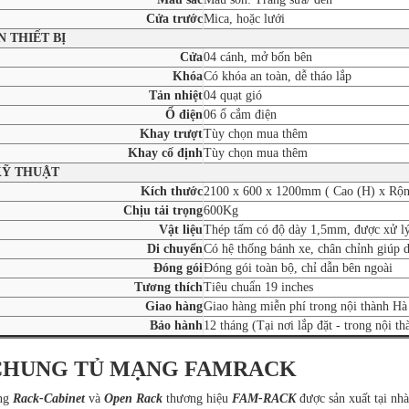
Cửa trước
Mica, hoặc lưới
 THIẾT BỊ
Cửa
04 cánh, mở bốn bên
Khóa
Có khóa an toàn, dễ tháo lắp
Tản nhiệt
04 quạt gió
Ổ điện
06 ổ cắm điện
Khay trượt
Tùy chọn mua thêm
Khay cố định
Tùy chọn mua thêm
KỸ THUẬT
Kích thước
2100 x 600 x 1200mm ( Cao (H) x Rộn
Chịu tải trọng
600Kg
Vật liệu
Thép tấm có độ dày 1,5mm, được xử lý 
Di chuyển
Có hệ thống bánh xe, chân chỉnh giúp d
Đóng gói
Đóng gói toàn bộ, chỉ dẫn bên ngoài
Tương thích
Tiêu chuẩn 19 inches
Giao hàng
Giao hàng miễn phí trong nội thành Hà N
Bảo hành
12 tháng (Tại nơi lắp đặt - trong nội t
CHUNG TỦ MẠNG FAMRACK
ạng
Rack-Cabinet
và
Open Rack
thương hiệu
FAM-RACK
được sản xuất tại nh