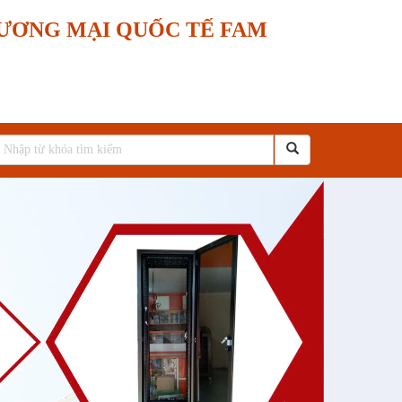
ƯƠNG MẠI QUỐC TẾ FAM