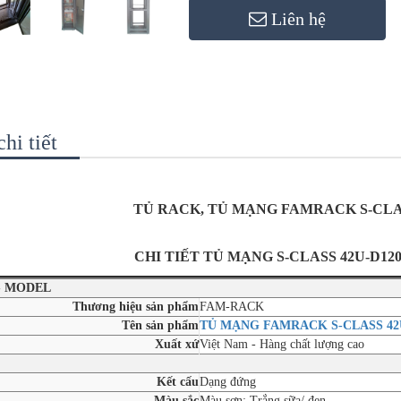
Liên hệ
hi tiết
TỦ RACK, TỦ MẠNG FAMRACK S-CLAS
CHI TIẾT TỦ MẠNG S-CLASS 42U-D12
- MODEL
Thương hiệu sản phẩm
FAM-RACK
Tên sản phẩm
TỦ MẠNG FAMRACK S-CLASS 42
Xuất xứ
Việt Nam - Hàng chất lượng cao
Kết cấu
Dạng đứng
Màu sắc
Màu sơn: Trắng sữa/ đen