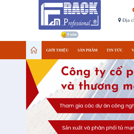
Địa c
8 năm
GIỚI THIỆU
SẢN PHẨM
TIN TỨC
V