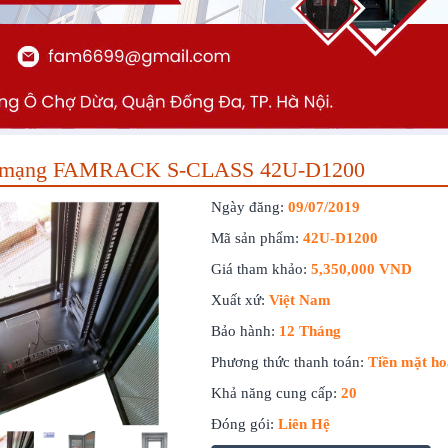
tủ mạng FAMRACK S-CLASS 42U-D1200
Ngày đăng:
09/07/2019
Mã sản phẩm:
42U-D1200
Giá tham khảo:
5,350,000 VND
Xuất xứ:
Việt Nam
Bảo hành:
12 Tháng
Phương thức thanh toán:
Tiền mặt h
Khả năng cung cấp:
20
Đóng gói:
Liên Hệ