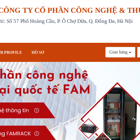
CÔNG TY CỔ PHẦN CÔNG NGHỆ & TH
hỉ: Số 57 Phố Hoàng Cầu, P. Ô Chợ Dừa, Q. Đống Đa, Hà Nội
Gian hàng
R PROFILE
HỒ SƠ