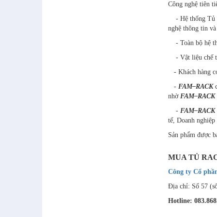
Công nghệ tiên ti
- Hệ thống T
nghệ thông tin và
- Toàn bộ hệ t
- Vật liệu chế 
- Khách hàng có 
-
FAM–RACK
c
nhờ
FAM–RACK
-
FAM–RACK
tế, Doanh nghiệ
Sản phẩm được bả
MUA TỦ RAC
Công ty Cổ phầ
Địa chỉ: Số 57 (
Hotline: 083.868