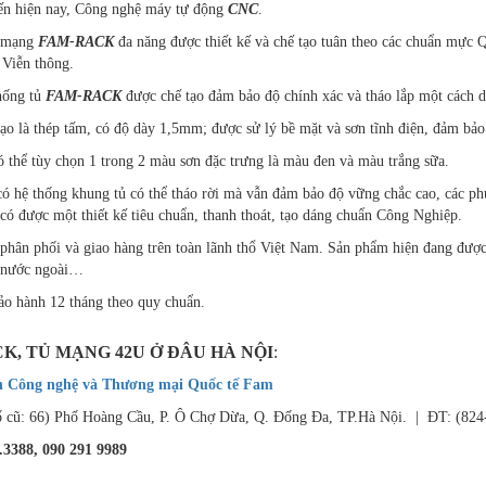
ến hiện nay, Công nghệ máy tự động
CNC
.
ủ mạng
FAM-RACK
đa năng được thiết kế và chế tạo tuân theo các chuẩn mực Qu
 Viễn thông.
hống tủ
FAM-RACK
được chế tạo đảm bảo độ chính xác và tháo lắp một cách 
tạo là thép tấm, có độ dày 1,5mm; được sử lý bề mặt và sơn tĩnh điện, đảm bảo
thể tùy chọn 1 trong 2 màu sơn đặc trưng là màu đen và màu trắng sữa.
ó hệ thống khung tủ có thể tháo rời mà vẫn đảm bảo độ vững chắc cao, các phụ
có được một thiết kế tiêu chuẩn, thanh thoát, tạo dáng chuẩn Công Nghiệp.
phân phối và giao hàng trên toàn lãnh thổ Việt Nam. Sản phẩm hiện đang được
p nước ngoài…
o hành 12 tháng theo quy chuẩn.
K, TỦ MẠNG 42U Ở ĐÂU HÀ NỘI
:
n Công nghệ và Thương mại Quốc tế Fam
số cũ: 66) Phố Hoàng Cầu, P. Ô Chợ Dừa, Q. Đống Đa, TP.Hà Nội. | ĐT: (824
.3388, 090 291 9989