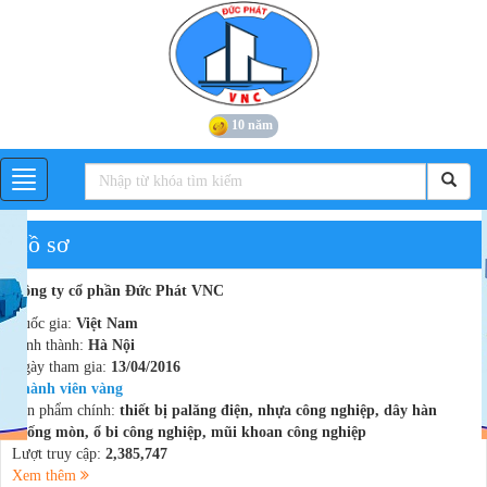
10 năm
Hồ sơ
Công ty cổ phần Đức Phát VNC
Quốc gia:
Việt Nam
Tỉnh thành:
Hà Nội
Ngày tham gia:
13/04/2016
Thành viên vàng
Sản phẩm chính:
thiết bị palăng điện, nhựa công nghiệp, dây hàn
chống mòn, ổ bi công nghiệp, mũi khoan công nghiệp
Lượt truy cập:
2,385,747
Xem thêm