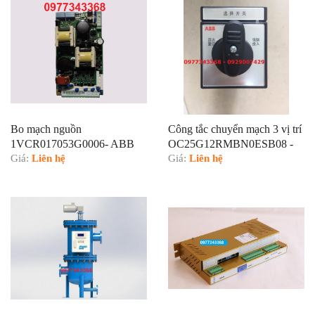
Bo mạch nguồn
Công tắc chuyển mạch 3 vị trí
1VCR017053G0006- ABB
OC25G12RMBN0ESB08 -
Giá:
Liên hệ
ABB
Giá:
Liên hệ