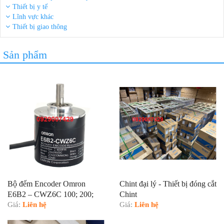
Thiết bị y tế
Lĩnh vực khác
Thiết bị giao thông
Sản phẩm
Bộ đếm Encoder Omron
Chint đại lý - Thiết bị đóng cắt
E6B2 – CWZ6C 100; 200;
Chint
360; 600; 1000;1024 P/R
Giá:
Liên hệ
Giá:
Liên hệ