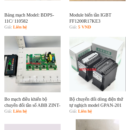
Bảng mạch Model: BDPS-
Module biến tần IGBT
11C/ 110582
FF1200R17KE3
Giá:
Liên hệ
Giá:
5 VND
Bo mạch điều khiển bộ
Bộ chuyển đổi dòng điện thứ
chuyển đổi tần số ABB ZINT-
tự nghịch model GPAN-201
592 3AUA0000103603
Giá:
Liên hệ
Giá:
Liên hệ