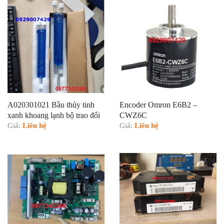
A020301021 Bầu thủy tinh
Encoder Omron E6B2 –
xanh khoang lạnh bộ trao đổi
CWZ6C
nhiệt
Giá:
Liên hệ
Giá:
Liên hệ