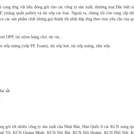
 cung ứng vật liệu đóng gói cho các công ty sản xuất, thương mại.Đăc biệt 
E (màng quấn pallet) và túi xốp các loại. Ngoài ra, chúng tôi còn cung cấp dâ
 các sản phẩm chất lượng,giá thành tốt nhất đáp ứng theo mọi yêu cầu của q
ilon OPP, túi nilon hàng chợ, túi rác,…
ộn xốp màng (xốp PE Foam), túi xốp hơi, túi xốp màng, tấm xốp.
ai sắt.
…
 đóng gói tới nhiều công ty sản xuất của Nhật Bản, Hàn Quốc ở các KCN xung 
uế Võ, KCN Quang Minh, KCN Nội Bài, KCN Nội Hoàng, KCN Phố Nối, 