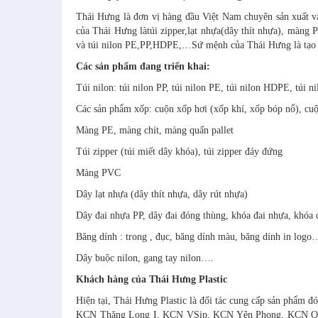
Thái Hưng là đơn vị hàng đầu Việt Nam chuyên sản xuất và
của Thái Hưng làtúi zipper,lạt nhựa(dây thít nhựa), màng P
và túi nilon PE,PP,HDPE,…Sứ mệnh của Thái Hưng là tạo ra
Các sản phẩm đang triển khai:
Túi nilon: túi nilon PP, túi nilon PE, túi nilon HDPE, túi n
Các sản phẩm xốp: cuộn xốp hơi (xốp khí, xốp bóp nổ), cu
Màng PE, màng chít, màng quấn pallet
Túi zipper (túi miết dây khóa), túi zipper đáy đứng
Màng PVC
Dây lạt nhựa (dây thít nhựa, dây rút nhựa)
Dây đai nhựa PP, dây đai đóng thùng, khóa đai nhựa, khóa đ
Băng dính : trong , đục, băng dính màu, băng dính in logo
Dây buộc nilon, gang tay nilon….
Khách hàng của Thái Hưng Plastic
Hiện tại, Thái Hưng Plastic là đối tác cung cấp sản phẩm
KCN Thăng Long I, KCN VSip, KCN Yên Phong, KCN Q