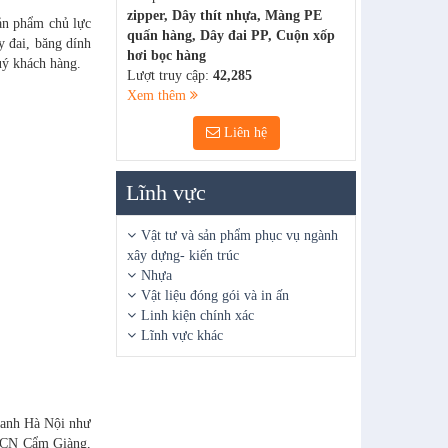
zipper, Dây thít nhựa, Màng PE
sản phẩm chủ lực
quấn hàng, Dây đai PP, Cuộn xốp
y đai, băng dính
hơi bọc hàng
uý khách hàng.
Lượt truy cập:
42,285
Xem thêm
Liên hệ
Lĩnh vực
Vật tư và sản phẩm phục vụ ngành
xây dựng- kiến trúc
Nhựa
Vật liệu đóng gói và in ấn
Linh kiện chính xác
Lĩnh vực khác
quanh Hà Nội như
KCN Cẩm Giàng,