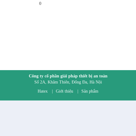
0
Công ty cổ phần giải pháp thiết bị an toàn
Số 2A, Khâm Thiên, Đống Đa, Hà Nội
Hatex
|
Giới thiệu
|
Sản phẩm