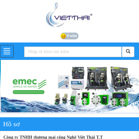
6 năm
Hồ sơ
Công ty TNHH thương mại công Nghệ Việt Thái T.T