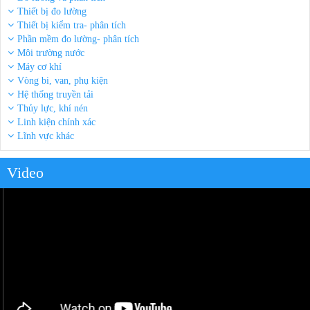
Thiết bị đo lường
Thiết bị kiểm tra- phân tích
Phần mềm đo lường- phân tích
Môi trường nước
Máy cơ khí
Vòng bi, van, phụ kiện
Hệ thống truyền tải
Thủy lực, khí nén
Linh kiện chính xác
Lĩnh vực khác
Video