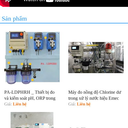
Sản phẩm
PA-LDPHRH _ Thiết bị đo
Máy đo nồng độ Chlorine dư
và kiểm soát pH, ORP trong
trong xử lý nước hiệu Emec
xử lý nước
Giá:
Liên hệ
Giá:
Liên hệ