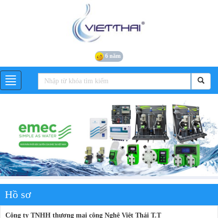
6 năm
Hồ sơ
Công ty TNHH thương mại công Nghệ Việt Thái T.T