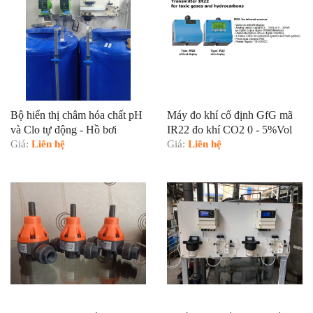
Bộ hiển thị châm hóa chất pH
Máy đo khí cố định GfG mã
và Clo tự động - Hồ bơi
IR22 đo khí CO2 0 - 5%Vol
Giá:
Liên hệ
Giá:
Liên hệ