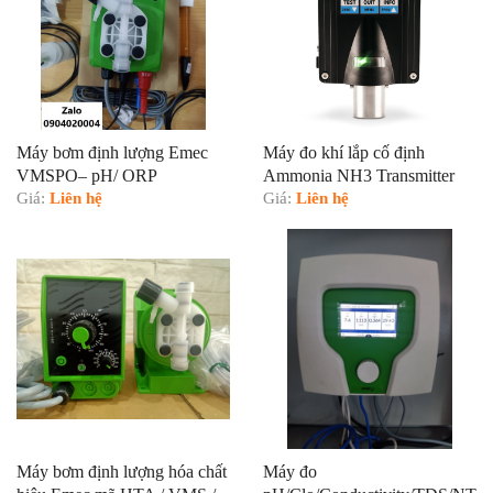
Máy bơm định lượng Emec
Máy đo khí lắp cố định
VMSPO– pH/ ORP
Ammonia NH3 Transmitter
Giá:
Liên hệ
EC28, EC28DA, EC28DAR
Giá:
Liên hệ
GfG
Máy bơm định lượng hóa chất
Máy đo