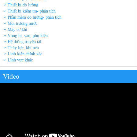
Thiết bị đo lường
Thiết bị kiểm tra- phân tích
Phần mềm đo lường- phân tích
Môi trường nước
Máy cơ khí
Vòng bi, van, phụ kiện
Hệ thống truyền tải
Thủy lực, khí nén
Linh kiện chính xác
Lĩnh vực khác
Video