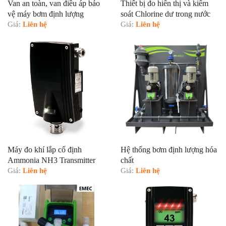
Van an toàn, van điều áp bảo
Thiết bị đo hiển thị và kiểm
vệ máy bơm định lượng
soát Chlorine dư trong nước
Giá:
Liên hệ
hiệu Emec mã LDSCL Plus
Giá:
Liên hệ
Máy đo khí lắp cố định
Hệ thống bơm định lượng hóa
Ammonia NH3 Transmitter
chất
EC28 GfG
Giá:
Liên hệ
Giá:
Liên hệ