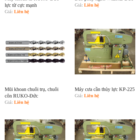
lực từ cực mạnh
Giá:
Liên hệ
Giá:
Liên hệ
Mũi khoan chuôi trụ, chuôi
Máy cưa cần thủy lực KP-225
côn RUKO-Đức
Giá:
Liên hệ
Giá:
Liên hệ