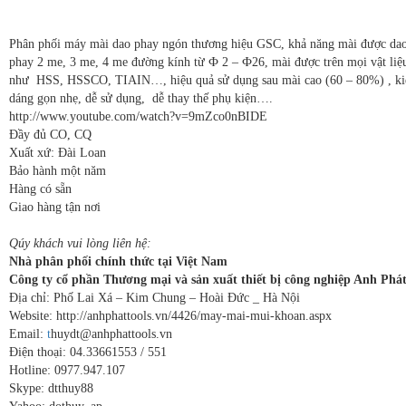
Phân phối máy mài dao phay ngón thương hiệu GSC, khả năng mài được da
phay 2 me, 3 me, 4 me đường kính từ Ф 2 – Ф26, mài được trên mọi vật liệ
như HSS, HSSCO, TIAIN…, hiệu quả sử dụng sau mài cao (60 – 80%) , ki
dáng gọn nhẹ, dễ sử dụng, dễ thay thế phụ kiện….
http://www.youtube.com/watch?v=9mZco0nBIDE
Đầy đủ CO, CQ
Xuất xứ: Đài Loan
Bảo hành một năm
Hàng có sẵn
Giao hàng tận nơi
Qúy khách vui lòng liên hệ:
Nhà phân phối chính thức tại Việt Nam
Công ty cổ phần Thương mại và sản xuất thiết bị công nghiệp Anh Phá
Địa chỉ: Phố Lai Xá – Kim Chung – Hoài Đức _ Hà Nội
Website: http://anhphattools.vn/4426/may-mai-mui-khoan.aspx
Email:
t
huydt@anhphattools.vn
Điện thoại: 04.33661553 / 551
Hotline: 0977.947.107
Skype: dtthuy88