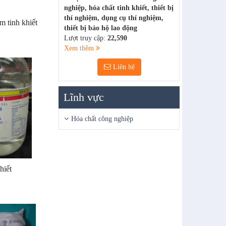
nghiệp, hóa chất tinh khiết, thiết bị
thí nghiệm, dụng cụ thí nghiệm,
 tinh khiết
thiết bị bảo hộ lao động
Lượt truy cập:
22,590
Xem thêm
Liên hệ
Lĩnh vực
Hóa chất công nghiệp
hiết