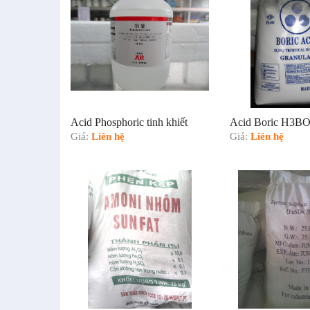
Acid Phosphoric tinh khiết
Acid Boric H3B
Giá:
Liên hệ
Giá:
Liên hệ