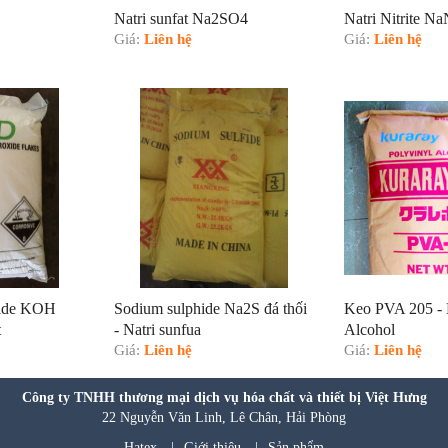
Natri sunfat Na2SO4
Natri Nitrite N
Giá:
Liên hệ
Giá:
Liên hệ
xide KOH
Sodium sulphide Na2S đá thối
Keo PVA 205 - 
t
- Natri sunfua
Alcohol
Giá:
Liên hệ
Giá:
Liên hệ
Công ty TNHH thương mại dịch vụ hóa chất và thiết bị Việt Hưng
22 Nguyễn Văn Linh, Lê Chân, Hải Phòng
Hatex
|
Giới thiệu
|
Sản phẩm