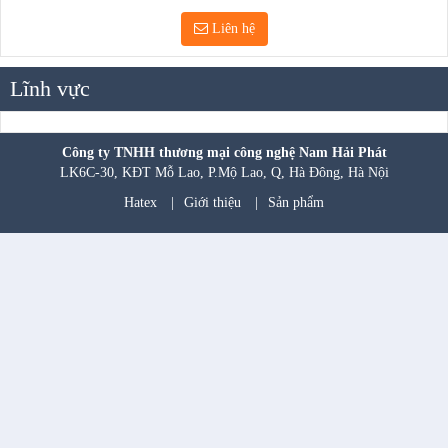
Liên hệ
Lĩnh vực
Công ty TNHH thương mại công nghệ Nam Hải Phát
LK6C-30, KĐT Mỗ Lao, P.Mộ Lao, Q, Hà Đông, Hà Nội
Hatex
|
Giới thiệu
|
Sản phẩm