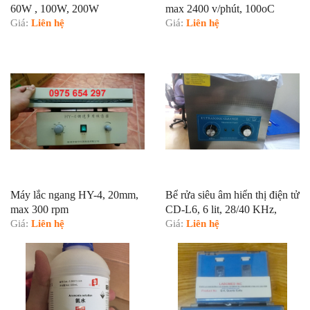
60W , 100W, 200W
max 2400 v/phút, 100oC
Giá:
Liên hệ
Giá:
Liên hệ
Máy lắc ngang HY-4, 20mm,
Bể rửa siêu âm hiển thị điện tử
max 300 rpm
CD-L6, 6 lit, 28/40 KHz,
Giá:
Liên hệ
RT+80oC
Giá:
Liên hệ