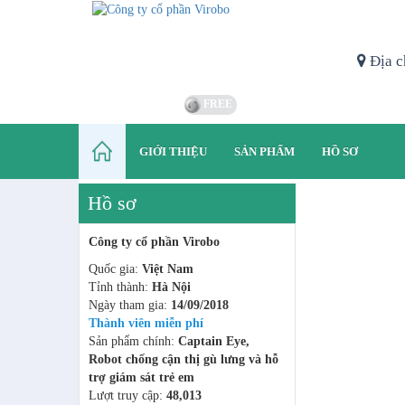
Địa c
FREE
GIỚI THIỆU
SẢN PHẨM
HỒ SƠ
Hồ sơ
Công ty cổ phần Virobo
Quốc gia:
Việt Nam
Tỉnh thành:
Hà Nội
Ngày tham gia:
14/09/2018
Thành viên miễn phí
Sản phẩm chính:
Captain Eye,
Robot chống cận thị gù lưng và hỗ
trợ giám sát trẻ em
Lượt truy cập:
48,013