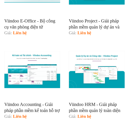
Viindoo E-Office - Bộ công
Viindoo Project - Giải pháp
cụ văn phòng điện tử
phần mềm quản lý dự án và
Giá:
Liên hệ
công việc hỗ trợ
Giá:
Liên hệ
Viindoo Accounting - Giải
Viindoo HRM - Giải pháp
pháp phần mềm kế toán hỗ trợ
phần mềm quản lý toàn diện
Giá:
Liên hệ
nguồn nhân lực hỗ trợ
Giá:
Liên hệ