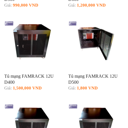
Giá:
990,000 VND
Giá:
1,200,000 VND
Tủ mạng FAMRACK 12U
Tủ mạng FAMRACK 12U
D400
D500
Giá:
1,500,000 VND
Giá:
1,800 VND