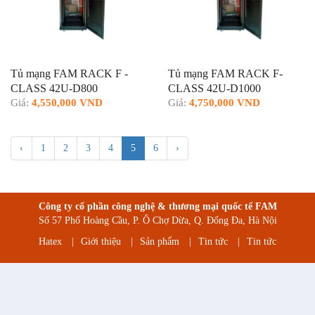
Tủ mạng FAM RACK F -
Tủ mạng FAM RACK F-
CLASS 42U-D800
CLASS 42U-D1000
Giá:
4,550,000 VND
Giá:
4,750,000 VND
‹
1
2
3
4
5
6
›
Công ty cổ phần công nghệ & thương mại quốc tế FAM
Số 57 Phố Hoàng Cầu, P. Ô Chợ Dừa, Q. Đống Đa, Hà Nội
Hatex
|
Giới thiệu
|
Sản phẩm
|
Tin tức
|
Tin tức