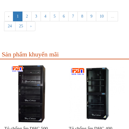
‹
1
2
3
4
5
6
7
8
9
10
...
24
25
›
Sản phẩm khuyến mãi
Tủ chống ẩm DHC 500
Tủ chống ẩm DHC 400