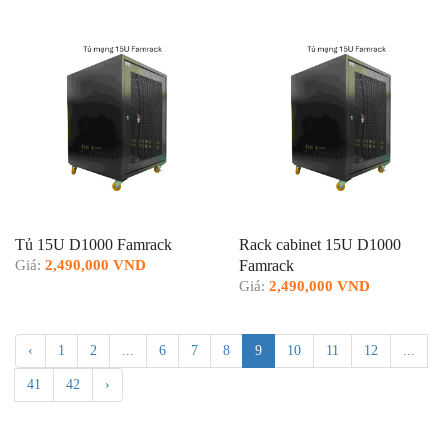
Tủ 15U D1000 Famrack
Rack cabinet 15U D1000
Giá:
2,490,000 VND
Famrack
Giá:
2,490,000 VND
‹
1
2
...
6
7
8
9
10
11
12
...
41
42
›