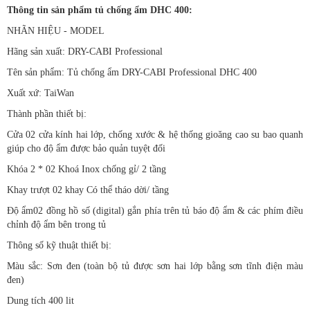
Thông tin sản phẩm tủ chống ẩm DHC 400:
NHÃN HIỆU - MODEL
Hãng sản xuất: DRY-CABI Professional
Tên sản phẩm: Tủ chống ẩm DRY-CABI Professional DHC 400
Xuất xứ: TaiWan
Thành phần thiết bị:
Cửa 02 cửa kính hai lớp, chống xước & hệ thống gioăng cao su bao quanh
giúp cho độ ẩm được bảo quản tuyệt đối
Khóa 2 * 02 Khoá Inox chống gỉ/ 2 tầng
Khay trượt 02 khay Có thể tháo dời/ tầng
Độ ẩm02 đồng hồ số (digital) gắn phía trên tủ báo độ ẩm & các phím điều
chỉnh độ ẩm bên trong tủ
Thông số kỹ thuật thiết bị:
Màu sắc: Sơn đen (toàn bộ tủ được sơn hai lớp bằng sơn tĩnh điện màu
đen)
Dung tích 400 lit