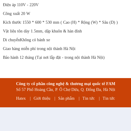
Điện áp 110V - 220V
Công xuất 20 W
Kích thước 1550 * 600 * 530 mm ( Cao (H) * Rộng (W) * Sâu (D) )
Vật liệu tôn dày 1.5mm, dập khuôn & hàn đính
Di chuyểnKhông có bánh xe
Giao hàng miễn phí trong nội thành Hà Nội
Bảo hành 12 tháng (Tại nơi lắp đặt - trong nội thành Hà Nội)
Công ty cổ phần công nghệ & thương mại quốc tế FAM
Số 57 Phố Hoàng Cầu, P. Ô Chợ Dừa, Q. Đống Đa, Hà Nội
Hatex
|
Giới thiệu
|
Sản phẩm
|
Tin tức
|
Tin tức