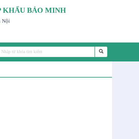
P KHẨU BẢO MINH
à Nội