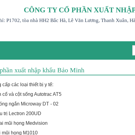
CÔNG TY CỔ PHẦN XUẤT NHẬ
hỉ: P1702, tòa nhà HH2 Bắc Hà, Lê Văn Lương, Thanh Xuân, H
 phần xuất nhập khẩu Bảo Minh
ấp các loại thiết bị y tế:
 cổ và cột sống Autotrac AT5
 sóng ngắn Microway DT - 02
u trị Lectron 200UD
tai mũi họng Medvision
i mũi họng M1010