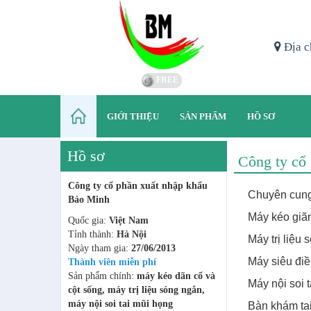
Địa c
FREE
GIỚI THIỆU
SẢN PHẨM
HỒ SƠ
Hồ sơ
Công ty cổ
Công ty cổ phần xuất nhập khẩu
Chuyên cung c
Bảo Minh
Máy kéo giãn
Quốc gia:
Việt Nam
Tỉnh thành:
Hà Nội
Máy trị liệu
Ngày tham gia:
27/06/2013
Máy siêu điề
Thành viên miễn phí
Sản phẩm chính:
máy kéo dãn cổ và
Máy nội soi 
cột sống, máy trị liệu sóng ngắn,
máy nội soi tai mũi họng
Bàn khám ta