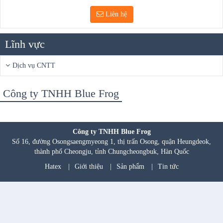
Liên hệ
Lĩnh vực
Dịch vụ CNTT
Công ty TNHH Blue Frog
Công ty TNHH Blue Frog
Số 16, đường Osongsaengmyeong 1, thị trấn Osong, quận Heungdeok,
thành phố Cheongju, tỉnh Chungcheongbuk, Hàn Quốc
Hatex
|
Giới thiệu
|
Sản phẩm
|
Tin tức